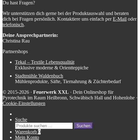
Du hast Fragen?
Wir unterstützen dich gerne bei der Produktauswahl und beraten
dich bei Fragen persönlich. Kontaktiere uns einfach per
E-Mail
oder
telefonisch
.
Deine Ansprechpartnerin:
Christina Rau
Partnershops
Tekal – Textile Lebensqualität
Exklusive moderne & Orientteppiche
Stadtmühle Waldenbuch
Mühlenprodukte, Säfte, Tiernahrung & Züchterbedarf
© 2015-2026 ·
Feuerwerk XXL
· Dein Onlineshop für
Pyrotechnik im Raum Heilbronn, Schwäbisch Hall und Hohenlohe ·
Cookie-Einstellungen
Suche
Suche
Suchen
nach:
Warenkorb
0
Mein Konto