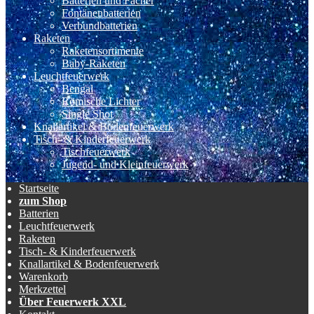
Batterien und Fächer
Fontänenbatterien
Verbundbatterien
Raketen
Raketensortimente
Baby-Raketen
Leuchtfeuerwerk
Bengal
Römische Lichter
Single Shot
Knallartikel & Bodenfeuerwerk
Tisch- & Kinderfeuerwerk
Tischfeuerwerk
Jugend- und Kleinfeuerwerk
Startseite
zum Shop
Batterien
Leuchtfeuerwerk
Raketen
Tisch- & Kinderfeuerwerk
Knallartikel & Bodenfeuerwerk
Warenkorb
Merkzettel
Über Feuerwerk XXL