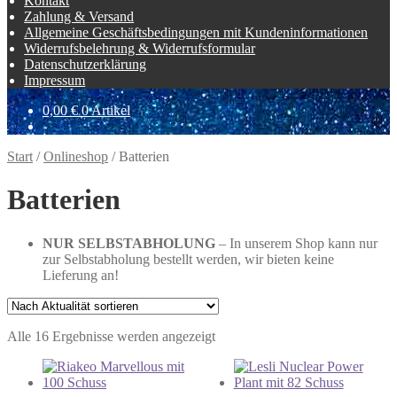
Kontakt
Zahlung & Versand
Allgemeine Geschäftsbedingungen mit Kundeninformationen
Widerrufsbelehrung & Widerrufsformular
Datenschutzerklärung
Impressum
0,00
€
0 Artikel
Start
/
Onlineshop
/
Batterien
Batterien
NUR SELBSTABHOLUNG
– In unserem Shop kann nur
zur Selbstabholung bestellt werden, wir bieten keine
Lieferung an!
Nach
Alle 16 Ergebnisse werden angezeigt
Aktualität
sortiert