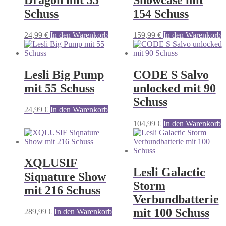
Dragon mit 55
Showcase mit
Schuss
154 Schuss
24,99
€
In den Warenkorb
159,99
€
In den Warenkorb
Lesli Big Pump
CODE S Salvo
mit 55 Schuss
unlocked mit 90
Schuss
24,99
€
In den Warenkorb
104,99
€
In den Warenkorb
XQLUSIF
Lesli Galactic
Siqnature Show
Storm
mit 216 Schuss
Verbundbatterie
mit 100 Schuss
289,99
€
In den Warenkorb