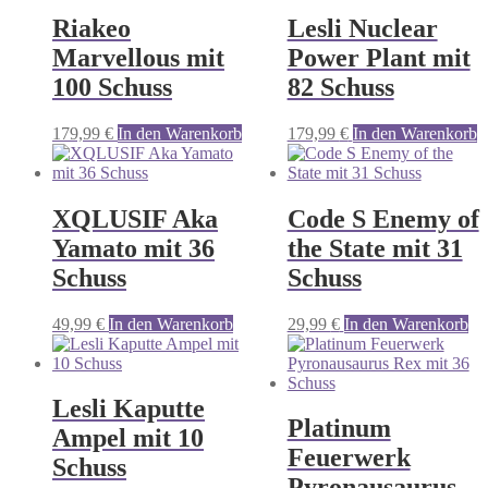
Riakeo
Lesli Nuclear
Marvellous mit
Power Plant mit
100 Schuss
82 Schuss
179,99
€
In den Warenkorb
179,99
€
In den Warenkorb
XQLUSIF Aka
Code S Enemy of
Yamato mit 36
the State mit 31
Schuss
Schuss
49,99
€
In den Warenkorb
29,99
€
In den Warenkorb
Lesli Kaputte
Platinum
Ampel mit 10
Feuerwerk
Schuss
Pyronausaurus