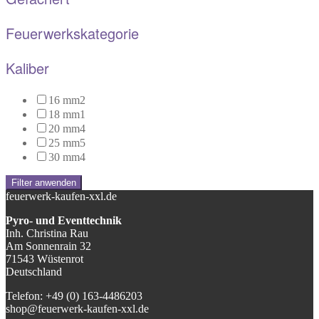
Feuerwerkskategorie
Kaliber
16 mm
2
18 mm
1
20 mm
4
25 mm
5
30 mm
4
Filter anwenden
feuerwerk-kaufen-xxl.de
Pyro- und Eventtechnik
Inh. Christina Rau
Am Sonnenrain 32
71543 Wüstenrot
Deutschland
Telefon: +49 (0) 163-4486203
shop@feuerwerk-kaufen-xxl.de