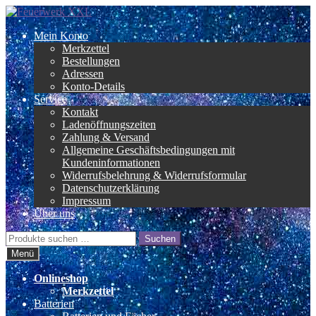
Zur
Zum
Navigation
Inhalt
Mein Konto
springen
springen
Merkzettel
Bestellungen
Adressen
Konto-Details
Service
Kontakt
Ladenöffnungszeiten
Zahlung & Versand
Allgemeine Geschäftsbedingungen mit
Kundeninformationen
Widerrufsbelehrung & Widerrufsformular
Datenschutzerklärung
Impressum
Über uns
Suche
Suchen
nach:
Menü
Onlineshop
Merkzettel
Batterien