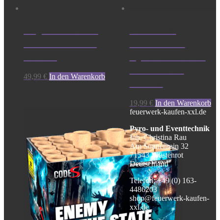
XQLUSIF Aka
Platinum
Yamato mit 36
Feuerwerk
Schuss
Pyronausaurus
Rex mit 36
49,99
€
In den Warenkorb
Schuss
19,99
€
In den Warenkorb
feuerwerk-kaufen-xxl.de
Pyro- und Eventtechnik
Inh. Christina Rau
Am Sonnenrain 32
71543 Wüstenrot
Deutschland
Telefon: +49 (0) 163-
4486203
shop@feuerwerk-kaufen-
xxl.de