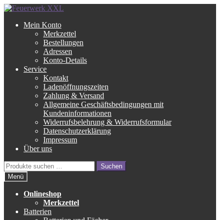
Zur
Zum
Navigation
Inhalt
Mein Konto
springen
springen
Merkzettel
Bestellungen
Adressen
Konto-Details
Service
Kontakt
Ladenöffnungszeiten
Zahlung & Versand
Allgemeine Geschäftsbedingungen mit
Kundeninformationen
Widerrufsbelehrung & Widerrufsformular
Datenschutzerklärung
Impressum
Über uns
Suche
Suchen
nach:
Menü
Onlineshop
Merkzettel
Batterien