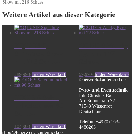
Show mit 216 Schuss
Weitere Artikel aus dieser Kategorie
XQLUSIF
CODE S Wacky
Siqnature Show
Pyro mit 72
mit 216 Schuss
Schuss
289,99
€
In den Warenkorb
59,99
€
In den Warenkorb
feuerwerk-kaufen-xxl.de
Pyro- und Eventtechnik
Inh. Christina Rau
CODE S Salvo
Am Sonnenrain 32
unlocked mit 90
71543 Wüstenrot
Deutschland
Schuss
Telefon: +49 (0) 163-
104,99
€
In den Warenkorb
4486203
shop@feuerwerk-kaufen-xxl.de