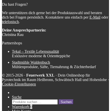
Du hast Fragen?
Wir unterstützen dich gerne bei der Produktauswahl und beraten
dich bei Fragen persönlich. Kontaktiere uns einfach per
E-Mail
oder
telefonisch
.
Deine Ansprechpartnerin:
Christina Rau
Partnershops
Tekal – Textile Lebensqualität
Exklusive moderne & Orientteppiche
Stadtmühle Waldenbuch
Mühlenprodukte, Säfte, Tiernahrung & Züchterbedarf
© 2015-2026 ·
Feuerwerk XXL
· Dein Onlineshop für
Pyrotechnik im Raum Heilbronn, Schwäbisch Hall und Hohenlohe ·
Cookie-Einstellungen
Suche
Suche
Suchen
nach:
Warenkorb
0