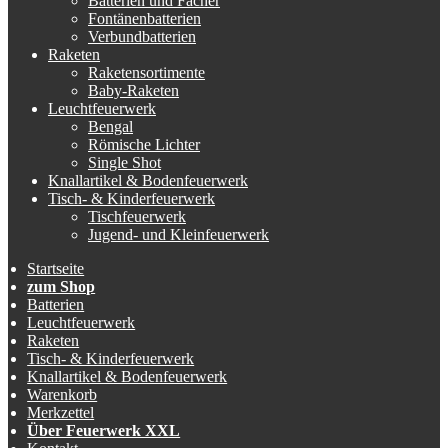
Batterien und Fächer
Fontänenbatterien
Verbundbatterien
Raketen
Raketensortimente
Baby-Raketen
Leuchtfeuerwerk
Bengal
Römische Lichter
Single Shot
Knallartikel & Bodenfeuerwerk
Tisch- & Kinderfeuerwerk
Tischfeuerwerk
Jugend- und Kleinfeuerwerk
Startseite
zum Shop
Batterien
Leuchtfeuerwerk
Raketen
Tisch- & Kinderfeuerwerk
Knallartikel & Bodenfeuerwerk
Warenkorb
Merkzettel
Über Feuerwerk XXL