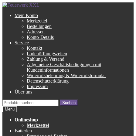
Zur
Zum
Navigation
Inhalt
Mein Konto
springen
springen
Merkzettel
Bestellungen
Adressen
Konto-Details
Service
Kontakt
Ladenöffnungszeiten
Zahlung & Versand
Allgemeine Geschäftsbedingungen mit
Kundeninformationen
Widerrufsbelehrung & Widerrufsformular
Datenschutzerklärung
Impressum
Über uns
Suche
Suchen
nach:
Menü
Onlineshop
Merkzettel
Batterien