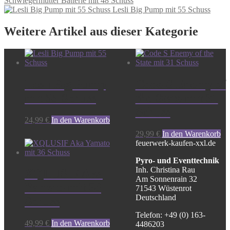
Schwiegermutter Batterie mit 48 Schuss
Lesli Big Pump mit 55 Schuss
Weitere Artikel aus dieser Kategorie
Lesli Big Pump
Code S Enemy of
mit 55 Schuss
the State mit 31
Schuss
24,99
€
In den Warenkorb
29,99
€
In den Warenkorb
feuerwerk-kaufen-xxl.de
Pyro- und Eventtechnik
Inh. Christina Rau
XQLUSIF Aka
Am Sonnenrain 32
Yamato mit 36
71543 Wüstenrot
Deutschland
Schuss
Telefon: +49 (0) 163-
49,99
€
In den Warenkorb
4486203