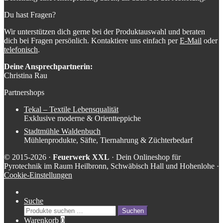
Du hast Fragen?
Wir unterstützen dich gerne bei der Produktauswahl und beraten
dich bei Fragen persönlich. Kontaktiere uns einfach per
E-Mail
oder
telefonisch
.
Deine Ansprechpartnerin:
Christina Rau
Partnershops
Tekal – Textile Lebensqualität
Exklusive moderne & Orientteppiche
Stadtmühle Waldenbuch
Mühlenprodukte, Säfte, Tiernahrung & Züchterbedarf
© 2015-2026 ·
Feuerwerk XXL
· Dein Onlineshop für
Pyrotechnik im Raum Heilbronn, Schwäbisch Hall und Hohenlohe ·
Cookie-Einstellungen
Suche
Suche
Suchen
nach:
Warenkorb
0