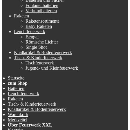
Batterien und Fächer
Fontänenbatterien
Verbundbatterien
Raketen
Raketensortimente
Baby-Raketen
Leuchtfeuerwerk
Bengal
Römische Lichter
Single Shot
Knallartikel & Bodenfeuerwerk
Tisch- & Kinderfeuerwerk
Tischfeuerwerk
Jugend- und Kleinfeuerwerk
Startseite
zum Shop
Batterien
Leuchtfeuerwerk
Raketen
Tisch- & Kinderfeuerwerk
Knallartikel & Bodenfeuerwerk
Warenkorb
Merkzettel
Über Feuerwerk XXL