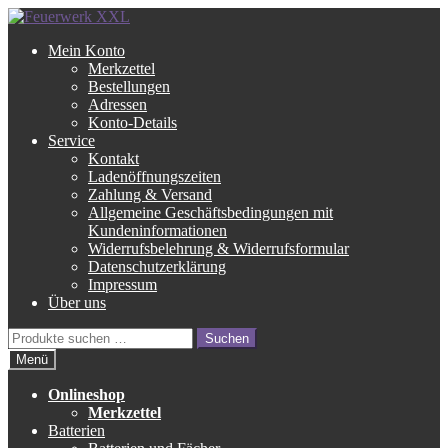
Zur
Zum
Navigation
Inhalt
Mein Konto
springen
springen
Merkzettel
Bestellungen
Adressen
Konto-Details
Service
Kontakt
Ladenöffnungszeiten
Zahlung & Versand
Allgemeine Geschäftsbedingungen mit
Kundeninformationen
Widerrufsbelehrung & Widerrufsformular
Datenschutzerklärung
Impressum
Über uns
Suche
Suchen
nach:
Menü
Onlineshop
Merkzettel
Batterien