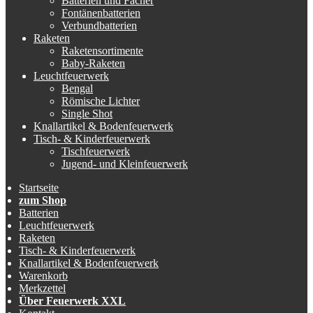
Batterien und Fächer
Fontänenbatterien
Verbundbatterien
Raketen
Raketensortimente
Baby-Raketen
Leuchtfeuerwerk
Bengal
Römische Lichter
Single Shot
Knallartikel & Bodenfeuerwerk
Tisch- & Kinderfeuerwerk
Tischfeuerwerk
Jugend- und Kleinfeuerwerk
Startseite
zum Shop
Batterien
Leuchtfeuerwerk
Raketen
Tisch- & Kinderfeuerwerk
Knallartikel & Bodenfeuerwerk
Warenkorb
Merkzettel
Über Feuerwerk XXL