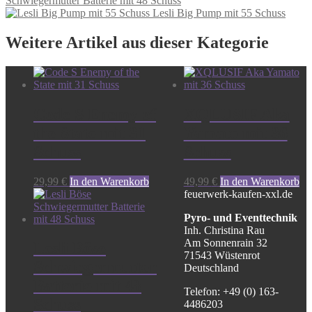
Schwiegermutter Batterie mit 48 Schuss
Lesli Big Pump mit 55 Schuss
Weitere Artikel aus dieser Kategorie
Code S Enemy of
XQLUSIF Aka
the State mit 31
Yamato mit 36
Schuss
Schuss
29,99
€
In den Warenkorb
49,99
€
In den Warenkorb
feuerwerk-kaufen-xxl.de
Pyro- und Eventtechnik
Inh. Christina Rau
Am Sonnenrain 32
Lesli Böse
71543 Wüstenrot
Schwiegermutter
Deutschland
Batterie mit 48
Telefon: +49 (0) 163-
Schuss
4486203