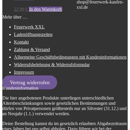
shop@feuerwerk-kaufen-
xxl.de
22,99
€
In den Warenkorb
Mehr über …
Feuerwerk XXL
Ladenöffnungszeiten
Kontakt
Zahlung & Versand
Allgemeine Geschäftsbedingungen mit Kundeninformationen
Widerrufsbelehrung & Widerrufsformular
Impressum
Vertrag widerrufen
Kundeninformation
Die hier angebotenen Produkte unterliegen unterschiedlichen
Altersbeschränkungen sowie gesetzlichen Bestimmungen und
dürfen von Privatpersonen größtenteils nur an Silvester (31.12.) und
an Neujahr (1.1.) verwendet werden.
Deine Bestellung kannst du im gesetzlich erlaubten Abgabezeitraum
eines Jahres bei uns selbst abholen. Dazu führen wir bei der