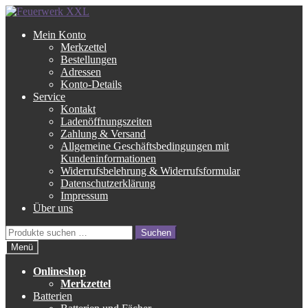
Zur
Zum
Navigation
Inhalt
Mein Konto
springen
springen
Merkzettel
Bestellungen
Adressen
Konto-Details
Service
Kontakt
Ladenöffnungszeiten
Zahlung & Versand
Allgemeine Geschäftsbedingungen mit
Kundeninformationen
Widerrufsbelehrung & Widerrufsformular
Datenschutzerklärung
Impressum
Über uns
Suche
Suchen
nach:
Menü
Onlineshop
Merkzettel
Batterien