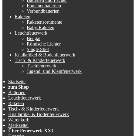
Batterien und Fächer
Fontänenbatterien
Verbundbatterien
Raketen
Raketensortimente
Baby-Raketen
Leuchtfeuerwerk
Bengal
Römische Lichter
Single Shot
Knallartikel & Bodenfeuerwerk
Tisch- & Kinderfeuerwerk
Tischfeuerwerk
Jugend- und Kleinfeuerwerk
Startseite
zum Shop
Batterien
Leuchtfeuerwerk
Raketen
Tisch- & Kinderfeuerwerk
Knallartikel & Bodenfeuerwerk
Warenkorb
Merkzettel
Über Feuerwerk XXL