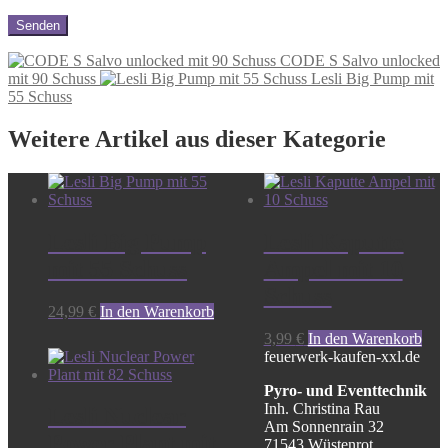
CODE S Salvo unlocked
mit 90 Schuss
Lesli Big Pump mit
55 Schuss
Weitere Artikel aus dieser Kategorie
Lesli Big Pump
Lesli Kaputte
mit 55 Schuss
Ampel mit 10
Schuss
24,99
€
In den Warenkorb
3,99
€
In den Warenkorb
feuerwerk-kaufen-xxl.de
Pyro- und Eventtechnik
Inh. Christina Rau
Lesli Nuclear
Am Sonnenrain 32
Power Plant mit
71543 Wüstenrot