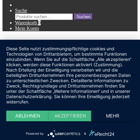
Suche
Suche
Suchen
nach:
Warenkorb
0
Mein Konto
Diese Seite nutzt zustimmungspflichtige cookies und
undefined
Technologien von Drittanbietern, um bestimmte Funktionen
einzubinden. Wenn Sie auf die Schaltfläche „Alle akzeptieren“
klicken, werden diese Funktionen aktiviert (Zustimmung).
Nach Erteilung der Einwilligung verarbeiten wir und die
beteiligten Drittunternehmen Ihre personenbezogenen Daten
zu unterschiedlichen Zwecken. Detaillierte Informationen zu
Zweck, Rechtsgrundlage und Drittunternehmen finden Sie
unter der Schaltfläche „Weitere Informationen“ und in unserer
Datenschutzerklärung. Sie können Ihre Einwilligung jederzeit
widerrufen.
ABLEHNEN
AKZEPTIEREN
MEHR
Powered by
&