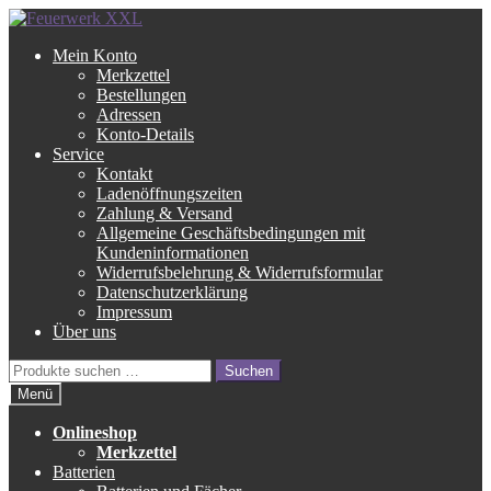
Zur
Zum
Navigation
Inhalt
Mein Konto
springen
springen
Merkzettel
Bestellungen
Adressen
Konto-Details
Service
Kontakt
Ladenöffnungszeiten
Zahlung & Versand
Allgemeine Geschäftsbedingungen mit
Kundeninformationen
Widerrufsbelehrung & Widerrufsformular
Datenschutzerklärung
Impressum
Über uns
Suche
Suchen
nach:
Menü
Onlineshop
Merkzettel
Batterien