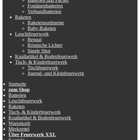
Batterien und Fächer
Fontänenbatterien
Verbundbatterien
Raketen
Raketensortimente
Baby-Raketen
Leuchtfeuerwerk
Bengal
Römische Lichter
Single Shot
Knallartikel & Bodenfeuerwerk
Tisch- & Kinderfeuerwerk
Tischfeuerwerk
Jugend- und Kleinfeuerwerk
Startseite
zum Shop
Batterien
Leuchtfeuerwerk
Raketen
Tisch- & Kinderfeuerwerk
Knallartikel & Bodenfeuerwerk
Warenkorb
Merkzettel
Über Feuerwerk XXL