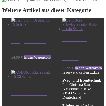
Lesli Big Pump mit 55 Schuss
Weitere Artikel aus dieser Kategorie
Lesli Storm
Lesli Böse
Dragon mit 55
Schwiegermutter
Schuss
Batterie mit 48
Schuss
24,99
€
In den Warenkorb
22,99
€
In den Warenkorb
feuerwerk-kaufen-xxl.de
Pyro- und Eventtechnik
Inh. Christina Rau
XQLUSIF Aka
Am Sonnenrain 32
Yamato mit 36
71543 Wüstenrot
Deutschland
Schuss
Telefon: +49 (0) 163-