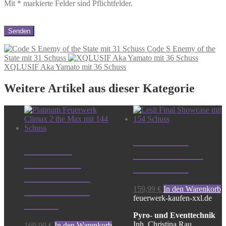
Mit
*
markierte Felder sind Pflichtfelder.
Code S Enemy of the
State mit 31 Schuss
XQLUSIF Aka Yamato mit 36 Schuss
Weitere Artikel aus dieser Kategorie
Lesli Final
Platinum
Showcase mit
Feuerwerk
154 Schuss
Climax 2 the
Max mit 144
159,99
€
In den Warenkorb
feuerwerk-kaufen-xxl.de
Schuss
Pyro- und Eventtechnik
Inh. Christina Rau
169,99
€
In den Warenkorb