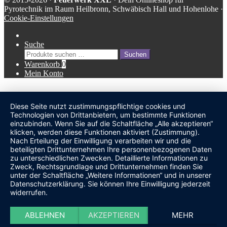
Pyrotechnik im Raum Heilbronn, Schwäbisch Hall und Hohenlohe ·
Cookie-Einstellungen
Suche
Suche
Suchen
nach:
Warenkorb
0
Mein Konto
Diese Seite nutzt zustimmungspflichtige cookies und
undefined
Technologien von Drittanbietern, um bestimmte Funktionen
einzubinden. Wenn Sie auf die Schaltfläche „Alle akzeptieren“
klicken, werden diese Funktionen aktiviert (Zustimmung).
Nach Erteilung der Einwilligung verarbeiten wir und die
beteiligten Drittunternehmen Ihre personenbezogenen Daten
zu unterschiedlichen Zwecken. Detaillierte Informationen zu
Zweck, Rechtsgrundlage und Drittunternehmen finden Sie
unter der Schaltfläche „Weitere Informationen“ und in unserer
Datenschutzerklärung. Sie können Ihre Einwilligung jederzeit
widerrufen.
ABLEHNEN
AKZEPTIEREN
MEHR