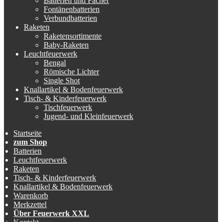
Batterien und Fächer
Fontänenbatterien
Verbundbatterien
Raketen
Raketensortimente
Baby-Raketen
Leuchtfeuerwerk
Bengal
Römische Lichter
Single Shot
Knallartikel & Bodenfeuerwerk
Tisch- & Kinderfeuerwerk
Tischfeuerwerk
Jugend- und Kleinfeuerwerk
Startseite
zum Shop
Batterien
Leuchtfeuerwerk
Raketen
Tisch- & Kinderfeuerwerk
Knallartikel & Bodenfeuerwerk
Warenkorb
Merkzettel
Über Feuerwerk XXL