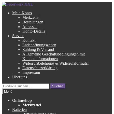
Zur
Zum
Navigation
Inhalt
Mein Konto
springen
springen
Merkzettel
Bestellungen
Adressen
Konto-Details
Service
Kontakt
Ladenöffnungszeiten
Zahlung & Versand
Allgemeine Geschäftsbedingungen mit
Kundeninformationen
Widerrufsbelehrung & Widerrufsformular
Datenschutzerklärung
Impressum
Über uns
Suche
Suchen
nach:
Menü
Onlineshop
Merkzettel
Batterien