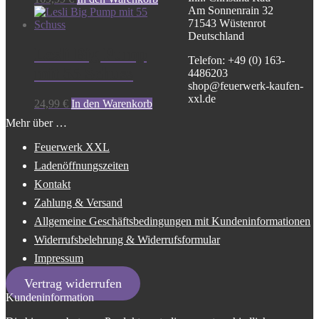
Am Sonnenrain 32
71543 Wüstenrot
Deutschland
Lesli Big Pump
Telefon: +49 (0) 163-
mit 55 Schuss
4486203
shop@feuerwerk-kaufen-
xxl.de
24,99
€
In den Warenkorb
Mehr über …
Feuerwerk XXL
Ladenöffnungszeiten
Kontakt
Zahlung & Versand
Allgemeine Geschäftsbedingungen mit Kundeninformationen
Widerrufsbelehrung & Widerrufsformular
Impressum
Vertrag widerrufen
Kundeninformation