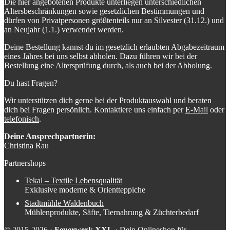
Die hier angebotenen Produkte unterliegen unterschiedlichen
Altersbeschränkungen sowie gesetzlichen Bestimmungen und
dürfen von Privatpersonen größtenteils nur an Silvester (31.12.) und
an Neujahr (1.1.) verwendet werden.
Deine Bestellung kannst du im gesetzlich erlaubten Abgabezeitraum
eines Jahres bei uns selbst abholen. Dazu führen wir bei der
Bestellung eine Altersprüfung durch, als auch bei der Abholung.
Du hast Fragen?
Wir unterstützen dich gerne bei der Produktauswahl und beraten
dich bei Fragen persönlich. Kontaktiere uns einfach per
E-Mail
oder
telefonisch
.
Deine Ansprechpartnerin:
Christina Rau
Partnershops
Tekal – Textile Lebensqualität
Exklusive moderne & Orientteppiche
Stadtmühle Waldenbuch
Mühlenprodukte, Säfte, Tiernahrung & Züchterbedarf
© 2015-2026 ·
Feuerwerk XXL
· Dein Onlineshop für