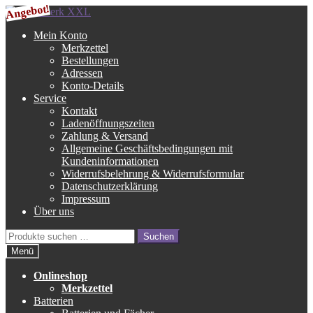
Angebot!
Zur
Zum
Navigation
Inhalt
Mein Konto
springen
springen
Merkzettel
Bestellungen
Adressen
Konto-Details
Service
Kontakt
Ladenöffnungszeiten
Zahlung & Versand
Allgemeine Geschäftsbedingungen mit
Kundeninformationen
Widerrufsbelehrung & Widerrufsformular
Datenschutzerklärung
Impressum
Über uns
Suche
Suchen
nach:
Menü
Onlineshop
Merkzettel
Batterien