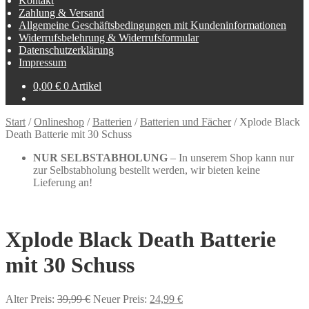
Kontakt
Zahlung & Versand
Allgemeine Geschäftsbedingungen mit Kundeninformationen
Widerrufsbelehrung & Widerrufsformular
Datenschutzerklärung
Impressum
0,00
€
0 Artikel
Start
/
Onlineshop
/
Batterien
/
Batterien und Fächer
/
Xplode Black
Death Batterie mit 30 Schuss
NUR SELBSTABHOLUNG
– In unserem Shop kann nur
zur Selbstabholung bestellt werden, wir bieten keine
Lieferung an!
Xplode Black Death Batterie
mit 30 Schuss
Ursprünglicher
Aktueller
Alter Preis:
39,99
€
Neuer Preis:
24,99
€