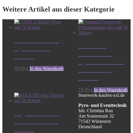
Weitere Artikel aus dieser Kategorie
CODE S Wacky
Platinum
Pyro mit 72
Feuerwerk
Schuss
Pyronausaurus
Rex mit 36
59,99
€
In den Warenkorb
Schuss
19,99
€
In den Warenkorb
feuerwerk-kaufen-xxl.de
Pyro- und Eventtechnik
Inh. Christina Rau
XQLUSIF Aka
Am Sonnenrain 32
Yamato mit 36
71543 Wüstenrot
Deutschland
Schuss