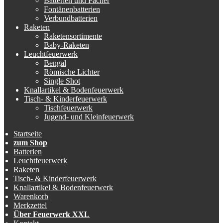
Batterien und Fächer
Fontänenbatterien
Verbundbatterien
Raketen
Raketensortimente
Baby-Raketen
Leuchtfeuerwerk
Bengal
Römische Lichter
Single Shot
Knallartikel & Bodenfeuerwerk
Tisch- & Kinderfeuerwerk
Tischfeuerwerk
Jugend- und Kleinfeuerwerk
Startseite
zum Shop
Batterien
Leuchtfeuerwerk
Raketen
Tisch- & Kinderfeuerwerk
Knallartikel & Bodenfeuerwerk
Warenkorb
Merkzettel
Über Feuerwerk XXL