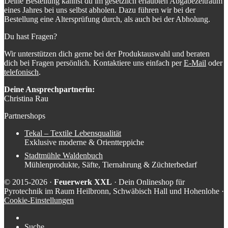
Deine Bestellung kannst du im gesetzlich erlaubten Abgabezeitraum
eines Jahres bei uns selbst abholen. Dazu führen wir bei der
Bestellung eine Altersprüfung durch, als auch bei der Abholung.
Du hast Fragen?
Wir unterstützen dich gerne bei der Produktauswahl und beraten
dich bei Fragen persönlich. Kontaktiere uns einfach per
E-Mail
oder
telefonisch
.
Deine Ansprechpartnerin:
Christina Rau
Partnershops
Tekal – Textile Lebensqualität
Exklusive moderne & Orientteppiche
Stadtmühle Waldenbuch
Mühlenprodukte, Säfte, Tiernahrung & Züchterbedarf
© 2015-2026 ·
Feuerwerk XXL
· Dein Onlineshop für
Pyrotechnik im Raum Heilbronn, Schwäbisch Hall und Hohenlohe ·
Cookie-Einstellungen
Suche