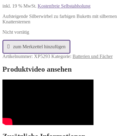
Preis
Preis
inkl. 19 % MwSt.
Kostenfreie Selbstabholung
war:
ist:
39,99 €
24,99 €.
Aufsteigende Silberwirbel zu farbigen Buketts mit silbernen
Knattersternen
Nicht vorrätig
Artikelnummer:
XP5293
Kategorie:
Batterien und Fächer
Produktvideo ansehen