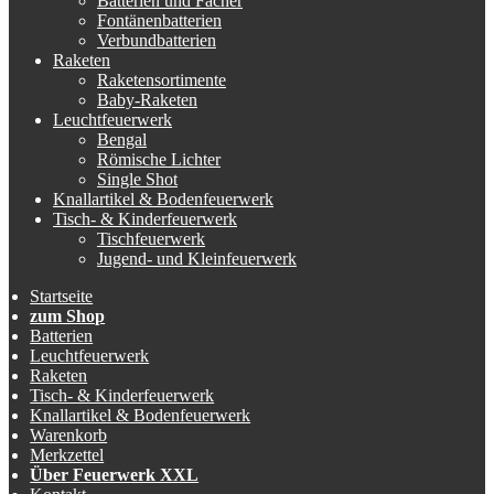
Batterien und Fächer
Fontänenbatterien
Verbundbatterien
Raketen
Raketensortimente
Baby-Raketen
Leuchtfeuerwerk
Bengal
Römische Lichter
Single Shot
Knallartikel & Bodenfeuerwerk
Tisch- & Kinderfeuerwerk
Tischfeuerwerk
Jugend- und Kleinfeuerwerk
Startseite
zum Shop
Batterien
Leuchtfeuerwerk
Raketen
Tisch- & Kinderfeuerwerk
Knallartikel & Bodenfeuerwerk
Warenkorb
Merkzettel
Über Feuerwerk XXL