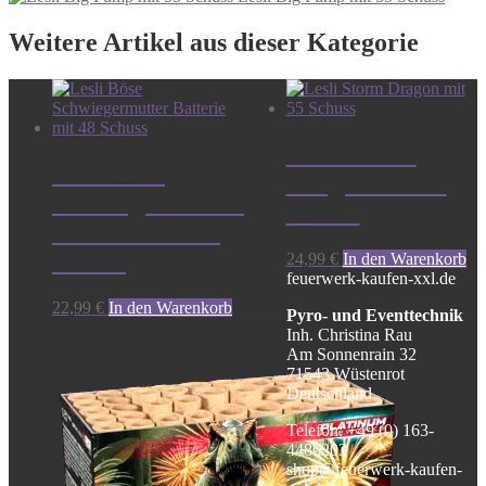
Weitere Artikel aus dieser Kategorie
Lesli Storm
Lesli Böse
Dragon mit 55
Schwiegermutter
Schuss
Batterie mit 48
Schuss
24,99
€
In den Warenkorb
feuerwerk-kaufen-xxl.de
22,99
€
In den Warenkorb
Pyro- und Eventtechnik
Inh. Christina Rau
Am Sonnenrain 32
71543 Wüstenrot
Deutschland
Telefon: +49 (0) 163-
4486203
shop@feuerwerk-kaufen-