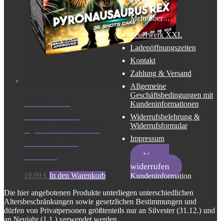
xxl.de
Mehr über …
Feuerwerk XXL
Ladenöffnungszeiten
Kontakt
Zahlung & Versand
Allgemeine
Geschäftsbedingungen mit
Platinum
Kundeninformationen
Feuerwerk
Widerrufsbelehrung &
Widerrufsformular
Pyronausaurus
Impressum
Rex mit 36
Schuss
Vertrag
widerrufen
19,99
€
In den Warenkorb
Kundeninformation
Die hier angebotenen Produkte unterliegen unterschiedlichen
Altersbeschränkungen sowie gesetzlichen Bestimmungen und
dürfen von Privatpersonen größtenteils nur an Silvester (31.12.) und
an Neujahr (1.1.) verwendet werden.