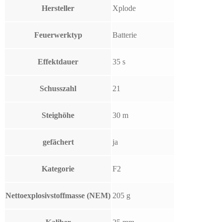
Hersteller
Xplode
Feuerwerktyp
Batterie
Effektdauer
35 s
Schusszahl
21
Steighöhe
30 m
gefächert
ja
Kategorie
F2
Nettoexplosivstoffmasse (NEM)
205 g