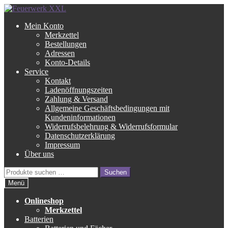
Zur
Zum
Navigation
Inhalt
Mein Konto
springen
springen
Merkzettel
Bestellungen
Adressen
Konto-Details
Service
Kontakt
Ladenöffnungszeiten
Zahlung & Versand
Allgemeine Geschäftsbedingungen mit
Kundeninformationen
Widerrufsbelehrung & Widerrufsformular
Datenschutzerklärung
Impressum
Über uns
Suche
Suchen
nach:
Menü
Onlineshop
Merkzettel
Batterien