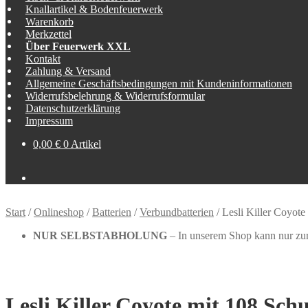
Knallartikel & Bodenfeuerwerk
Warenkorb
Merkzettel
Über Feuerwerk XXL
Kontakt
Zahlung & Versand
Allgemeine Geschäftsbedingungen mit Kundeninformationen
Widerrufsbelehrung & Widerrufsformular
Datenschutzerklärung
Impressum
0,00
€
0 Artikel
Start
/
Onlineshop
/
Batterien
/
Verbundbatterien
/
Lesli Killer Coyote
NUR SELBSTABHOLUNG
– In unserem Shop kann nur zur 
Lesli Killer Coyote mit 108 Schu