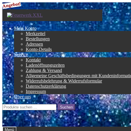
Angebot!
Zur
Zum
Navigation
Inhalt
springen
springen
Mein Konto
Merkzettel
Bestellungen
Adressen
Konto-Details
Service
Kontakt
Ladenöffnungszeiten
Zahlung & Versand
Allgemeine Geschäftsbedingungen mit Kundeninformati
Widerrufsbelehrung & Widerrufsformular
Datenschutzerklärung
Impressum
Über uns
Suche
Suchen
nach:
Menü