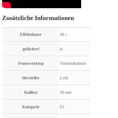
Zusätzliche Informationen
Effektdauer
48 s
gefächert
ja
Feuerwerktyp
Verbundbatterie
Hersteller
Lesli
Kaliber
30 mm
Kategorie
F2