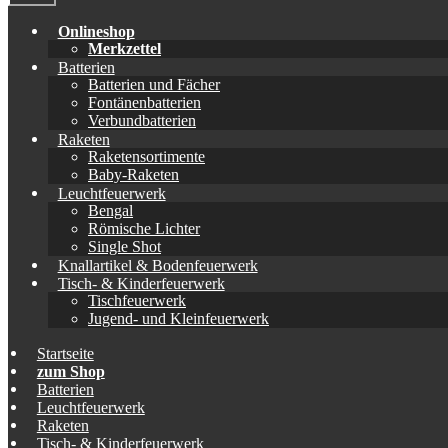
Onlineshop
Merkzettel
Batterien
Batterien und Fächer
Fontänenbatterien
Verbundbatterien
Raketen
Raketensortimente
Baby-Raketen
Leuchtfeuerwerk
Bengal
Römische Lichter
Single Shot
Knallartikel & Bodenfeuerwerk
Tisch- & Kinderfeuerwerk
Tischfeuerwerk
Jugend- und Kleinfeuerwerk
Startseite
zum Shop
Batterien
Leuchtfeuerwerk
Raketen
Tisch- & Kinderfeuerwerk