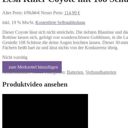
Ursprünglicher
Aktueller
Alter Preis:
179,50
€
Neuer Preis:
114,99
€
Preis
Preis
inkl. 19 % MwSt.
Kostenfreie Selbstabholung
war:
ist:
179,50 €
114,99 €.
Dieser Coyote lässt sich nicht streicheln. Die tiefsten Blautöne und di
Rottöne lassen sich, gefolgt von wunderschönen Goldtönen, in die Lu
Genieße 108 Schüsse die deine Augen leuchten lassen. Dieser 30-m
Fächern beißt hart zu und lässt nichts von der Konkurrenz übrig.
Nicht vorrätig
Artikelnummer:
04444
Kategorien:
Batterien
,
Verbundbatterien
Produktvideo ansehen