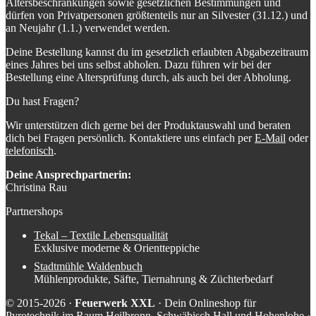
Altersbeschränkungen sowie gesetzlichen Bestimmungen und
dürfen von Privatpersonen größtenteils nur an Silvester (31.12.) und
an Neujahr (1.1.) verwendet werden.
Deine Bestellung kannst du im gesetzlich erlaubten Abgabezeitraum
eines Jahres bei uns selbst abholen. Dazu führen wir bei der
Bestellung eine Altersprüfung durch, als auch bei der Abholung.
Du hast Fragen?
Wir unterstützen dich gerne bei der Produktauswahl und beraten
dich bei Fragen persönlich. Kontaktiere uns einfach per
E-Mail
oder
telefonisch
.
Deine Ansprechpartnerin:
Christina Rau
Partnershops
Tekal – Textile Lebensqualität
Exklusive moderne & Orientteppiche
Stadtmühle Waldenbuch
Mühlenprodukte, Säfte, Tiernahrung & Züchterbedarf
© 2015-2026 ·
Feuerwerk XXL
· Dein Onlineshop für
Pyrotechnik im Raum Heilbronn, Schwäbisch Hall und Hohenlohe ·