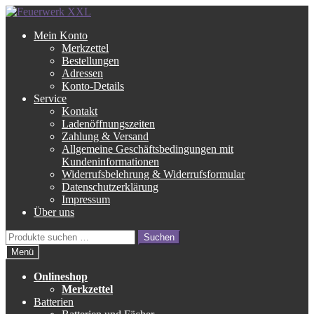
Zur
Zum
Navigation
Inhalt
Mein Konto
springen
springen
Merkzettel
Bestellungen
Adressen
Konto-Details
Service
Kontakt
Ladenöffnungszeiten
Zahlung & Versand
Allgemeine Geschäftsbedingungen mit
Kundeninformationen
Widerrufsbelehrung & Widerrufsformular
Datenschutzerklärung
Impressum
Über uns
Suche
Suchen
nach:
Menü
Onlineshop
Merkzettel
Batterien