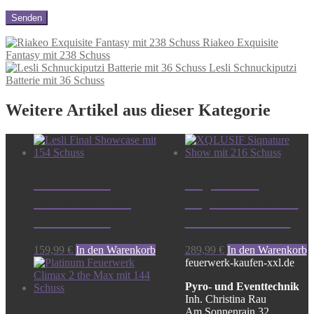
Riakeo Exquisite
Fantasy mit 238 Schuss
Lesli Schnuckiputzi
Batterie mit 36 Schuss
Weitere Artikel aus dieser Kategorie
Lesli Final
XQLUSIF
Showcase mit
Siqnature Show
154 Schuss
mit 216 Schuss
159,99
€
In den Warenkorb
289,99
€
In den Warenkorb
feuerwerk-kaufen-xxl.de
Pyro- und Eventtechnik
Inh. Christina Rau
Am Sonnenrain 32