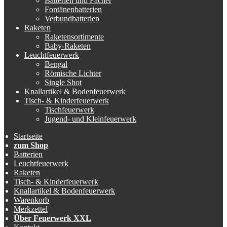
Batterien und Fächer
Fontänenbatterien
Verbundbatterien
Raketen
Raketensortimente
Baby-Raketen
Leuchtfeuerwerk
Bengal
Römische Lichter
Single Shot
Knallartikel & Bodenfeuerwerk
Tisch- & Kinderfeuerwerk
Tischfeuerwerk
Jugend- und Kleinfeuerwerk
Startseite
zum Shop
Batterien
Leuchtfeuerwerk
Raketen
Tisch- & Kinderfeuerwerk
Knallartikel & Bodenfeuerwerk
Warenkorb
Merkzettel
Über Feuerwerk XXL