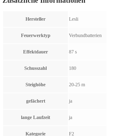
Zusätzliche Informationen
Hersteller
Lesli
Feuerwerktyp
Verbundbatterien
Effektdauer
87 s
Schusszahl
180
Steighöhe
20-25 m
gefächert
ja
lange Laufzeit
ja
Kategorie
F2