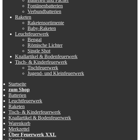
Batterien und Fächer
Fontänenbatterien
Verbundbatterien
Raketen
Raketensortimente
Baby-Raketen
Leuchtfeuerwerk
Bengal
Römische Lichter
Single Shot
Knallartikel & Bodenfeuerwerk
Tisch- & Kinderfeuerwerk
Tischfeuerwerk
Jugend- und Kleinfeuerwerk
Startseite
zum Shop
Batterien
Leuchtfeuerwerk
Raketen
Tisch- & Kinderfeuerwerk
Knallartikel & Bodenfeuerwerk
Warenkorb
Merkzettel
Über Feuerwerk XXL