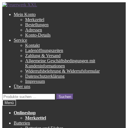
Zur
Zum
Navigation
Inhalt
Mein Konto
springen
springen
Merkzettel
Bestellungen
Adressen
Konto-Details
Service
Kontakt
Ladenöffnungszeiten
Zahlung & Versand
Allgemeine Geschäftsbedingungen mit
Kundeninformationen
Widerrufsbelehrung & Widerrufsformular
Datenschutzerklärung
Impressum
Über uns
Suche
Suchen
nach:
Menü
Onlineshop
Merkzettel
Batterien