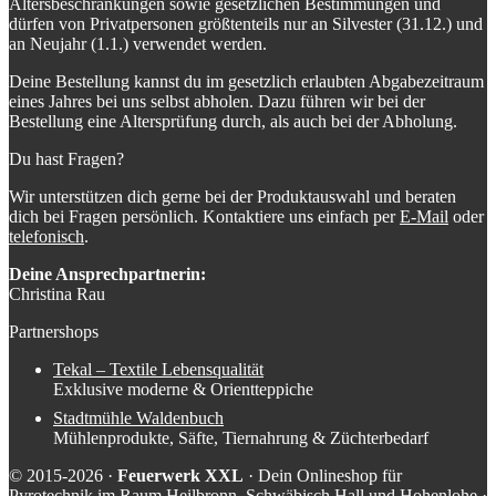
Altersbeschränkungen sowie gesetzlichen Bestimmungen und
dürfen von Privatpersonen größtenteils nur an Silvester (31.12.) und
an Neujahr (1.1.) verwendet werden.
Deine Bestellung kannst du im gesetzlich erlaubten Abgabezeitraum
eines Jahres bei uns selbst abholen. Dazu führen wir bei der
Bestellung eine Altersprüfung durch, als auch bei der Abholung.
Du hast Fragen?
Wir unterstützen dich gerne bei der Produktauswahl und beraten
dich bei Fragen persönlich. Kontaktiere uns einfach per
E-Mail
oder
telefonisch
.
Deine Ansprechpartnerin:
Christina Rau
Partnershops
Tekal – Textile Lebensqualität
Exklusive moderne & Orientteppiche
Stadtmühle Waldenbuch
Mühlenprodukte, Säfte, Tiernahrung & Züchterbedarf
© 2015-2026 ·
Feuerwerk XXL
· Dein Onlineshop für
Pyrotechnik im Raum Heilbronn, Schwäbisch Hall und Hohenlohe ·