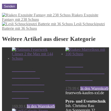
Riakeo Exquisite
Fantasy mit 238 Schuss
Lesli Schnuckiputzi
Batterie mit 36 Schuss
Weitere Artikel aus dieser Kategorie
Riakeo
Platinum
Marvellous mit
Feuerwerk
100 Schuss
Climax 2 the
Max mit 144
179,99
€
In den Warenkorb
feuerwerk-kaufen-xxl.de
Schuss
Pyro- und Eventtechnik
Inh. Christina Rau
169,99
€
In den Warenkorb
Am Sonnenrain 32