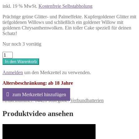
inkl. 19 % MwSt.
Kostenfreie Selbstabholung
Prächtige grüne Glitter- und Palmeffekte. Kupfergoldener Glitter mit
tiefgoldenen Willows und schließlich ein goldener Willow mit
goldenen Chrysanthemwolken. Ein toller Cake speziell für deinen
Schatz!
Nur noch 3 vorrätig
Lesli
Schnuckiputzi
In den Warenkorb
Batterie
mit
Anmelden
um den Merkzettel zu verwenden.
36
Schuss
Altersbeschränkung: ab 18 Jahre
Menge
Artikelnummer:
04428
Kategorie:
Verbundbatterien
Produktvideo ansehen