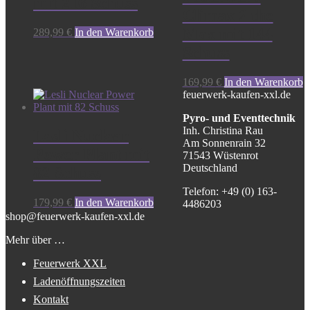
mit 216 Schuss
Climax 2 the
Max mit 144
289,99
€
In den Warenkorb
Schuss
169,99
€
In den Warenkorb
feuerwerk-kaufen-xxl.de
Pyro- und Eventtechnik
Inh. Christina Rau
Lesli Nuclear
Am Sonnenrain 32
Power Plant mit
71543 Wüstenrot
Deutschland
82 Schuss
Telefon: +49 (0) 163-
179,99
€
In den Warenkorb
4486203
shop@feuerwerk-kaufen-xxl.de
Mehr über …
Feuerwerk XXL
Ladenöffnungszeiten
Kontakt