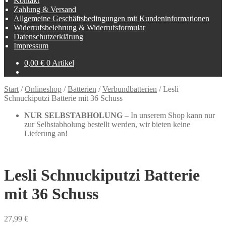
Kontakt
Zahlung & Versand
Allgemeine Geschäftsbedingungen mit Kundeninformationen
Widerrufsbelehrung & Widerrufsformular
Datenschutzerklärung
Impressum
0,00
€
0 Artikel
Start
/
Onlineshop
/
Batterien
/
Verbundbatterien
/
Lesli
Schnuckiputzi Batterie mit 36 Schuss
NUR SELBSTABHOLUNG
– In unserem Shop kann nur
zur Selbstabholung bestellt werden, wir bieten keine
Lieferung an!
Lesli Schnuckiputzi Batterie
mit 36 Schuss
27,99
€