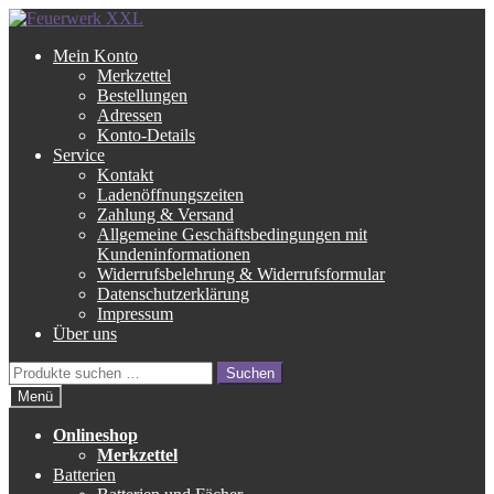
Zur
Zum
Navigation
Inhalt
Mein Konto
springen
springen
Merkzettel
Bestellungen
Adressen
Konto-Details
Service
Kontakt
Ladenöffnungszeiten
Zahlung & Versand
Allgemeine Geschäftsbedingungen mit
Kundeninformationen
Widerrufsbelehrung & Widerrufsformular
Datenschutzerklärung
Impressum
Über uns
Suche
Suchen
nach:
Menü
Onlineshop
Merkzettel
Batterien