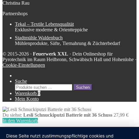
Christina Rau
Partnershops
Tekal – Textile Lebensqualität
Exklusive moderne & Orientteppiche
Stadtmühle Waldenbuch
Mühlenprodukte, Säfte, Tiernahrung & Züchterbedarf
© 2015-2026 ·
Feuerwerk XXL
· Dein Onlineshop für
Pyrotechnik im Raum Heilbronn, Schwäbisch Hall und Hohenlohe ·
Cookie-Einstellungen
Suche
Suche
Suchen
nach:
Warenkorb
0
Mein Konto
Du siehst:
Lesli Schnuckiputzi Batterie mit 36 Schuss
27,99
€
In den Warenkorb
Diese Seite nutzt zustimmungspflichtige cookies und
undefined