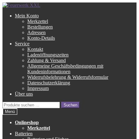
Zur
Zum
Navigation
Inhalt
Mein Konto
springen
springen
Merkzettel
Bestellungen
Adressen
Konto-Details
Service
Kontakt
Ladenöffnungszeiten
Zahlung & Versand
Allgemeine Geschäftsbedingungen mit
Kundeninformationen
Widerrufsbelehrung & Widerrufsformular
Datenschutzerklärung
Impressum
Über uns
Suche
Suchen
nach:
Menü
Onlineshop
Merkzettel
Batterien