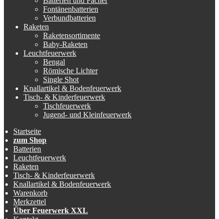
Batterien und Fächer
Fontänenbatterien
Verbundbatterien
Raketen
Raketensortimente
Baby-Raketen
Leuchtfeuerwerk
Bengal
Römische Lichter
Single Shot
Knallartikel & Bodenfeuerwerk
Tisch- & Kinderfeuerwerk
Tischfeuerwerk
Jugend- und Kleinfeuerwerk
Startseite
zum Shop
Batterien
Leuchtfeuerwerk
Raketen
Tisch- & Kinderfeuerwerk
Knallartikel & Bodenfeuerwerk
Warenkorb
Merkzettel
Über Feuerwerk XXL