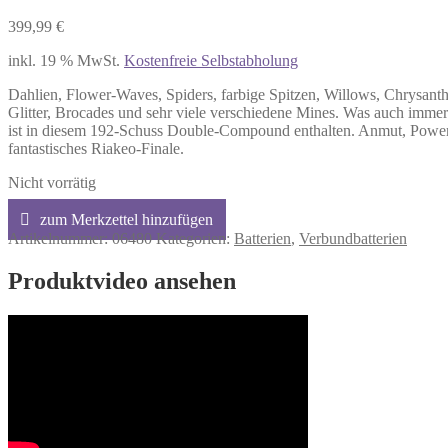
399,99
€
inkl. 19 % MwSt.
Kostenfreie Selbstabholung
Dahlien, Flower-Waves, Spiders, farbige Spitzen, Willows, Chrysant
Glitter, Brocades und sehr viele verschiedene Mines. Was auch immer d
ist in diesem 192-Schuss Double-Compound enthalten. Anmut, Power
fantastisches Riakeo-Finale.
Nicht vorrätig
Artikelnummer:
06480
Kategorien:
Batterien
,
Verbundbatterien
Produktvideo ansehen