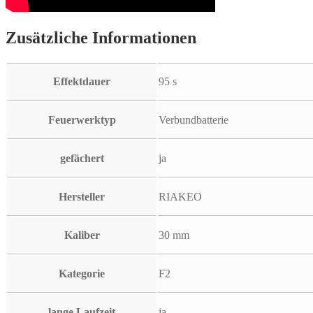
Zusätzliche Informationen
Effektdauer
95 s
Feuerwerktyp
Verbundbatterie
gefächert
ja
Hersteller
RIAKEO
Kaliber
30 mm
Kategorie
F2
lange Laufzeit
ja