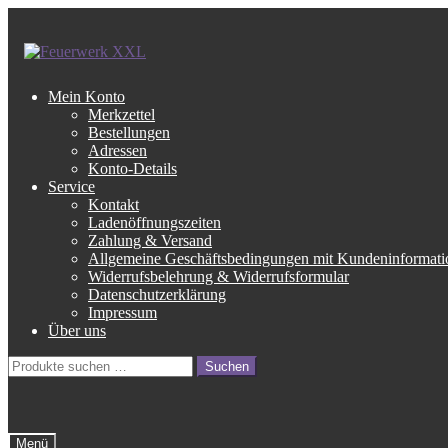
Zur
Zum
Navigation
Inhalt
springen
springen
Mein Konto
Merkzettel
Bestellungen
Adressen
Konto-Details
Service
Kontakt
Ladenöffnungszeiten
Zahlung & Versand
Allgemeine Geschäftsbedingungen mit Kundeninformati
Widerrufsbelehrung & Widerrufsformular
Datenschutzerklärung
Impressum
Über uns
Suche
Suchen
nach:
Menü