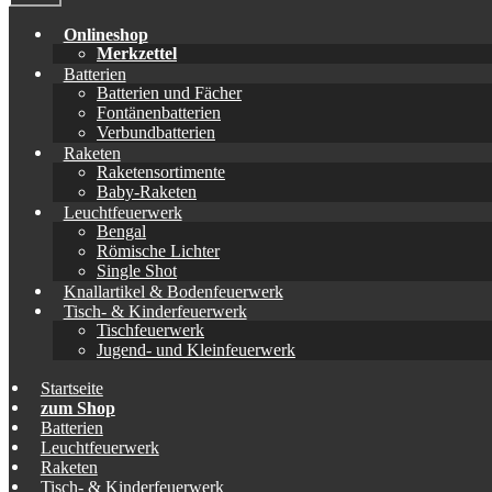
Onlineshop
Merkzettel
Batterien
Batterien und Fächer
Fontänenbatterien
Verbundbatterien
Raketen
Raketensortimente
Baby-Raketen
Leuchtfeuerwerk
Bengal
Römische Lichter
Single Shot
Knallartikel & Bodenfeuerwerk
Tisch- & Kinderfeuerwerk
Tischfeuerwerk
Jugend- und Kleinfeuerwerk
Startseite
zum Shop
Batterien
Leuchtfeuerwerk
Raketen
Tisch- & Kinderfeuerwerk