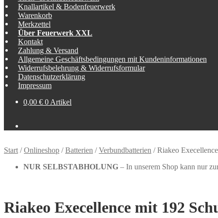
Knallartikel & Bodenfeuerwerk
Warenkorb
Merkzettel
Über Feuerwerk XXL
Kontakt
Zahlung & Versand
Allgemeine Geschäftsbedingungen mit Kundeninformationen
Widerrufsbelehrung & Widerrufsformular
Datenschutzerklärung
Impressum
0,00
€
0 Artikel
Start
/
Onlineshop
/
Batterien
/
Verbundbatterien
/
Riakeo Execellence
NUR SELBSTABHOLUNG
– In unserem Shop kann nur zur 
Riakeo Execellence mit 192 Sch