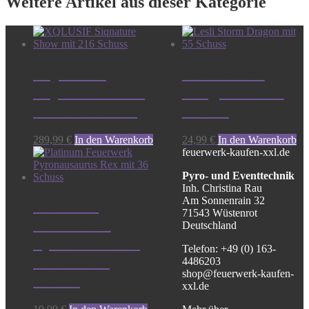
Weitere Artikel aus dieser Kategorie
XQLUSIF
Lesli Storm
Siqnature Show
Dragon mit 55
mit 216 Schuss
Schuss
289,99
€
In den Warenkorb
24,99
€
In den Warenkorb
feuerwerk-kaufen-xxl.de
Pyro- und Eventtechnik
Inh. Christina Rau
Am Sonnenrain 32
Platinum
71543 Wüstenrot
Feuerwerk
Deutschland
Pyronausaurus
Telefon: +49 (0) 163-
Rex mit 36
4486203
shop@feuerwerk-kaufen-
Schuss
xxl.de