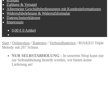
Kontakt
Zahlung & Versand
Allgemeine Geschäftsbedingungen mit Kundeninformationen
Widerrufsbelehrung & Widerrufsformular
Datenschutzerklärung
Impressum
0,00
€
0 Artikel
Start
/
Onlineshop
/
Batterien
/
Verbundbatterien
/
RIAKEO Triple
Melody mit 267 Schuss
NUR SELBSTABHOLUNG
– In unserem Shop kann nur
zur Selbstabholung bestellt werden, wir bieten keine
Lieferung an!