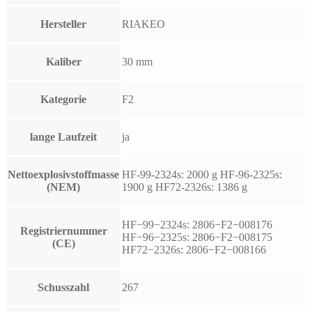
Hersteller
RIAKEO
Kaliber
30 mm
Kategorie
F2
lange Laufzeit
ja
Nettoexplosivstoffmasse
HF-99-2324s: 2000 g HF-96-2325s:
(NEM)
1900 g HF72-2326s: 1386 g
HF−99−2324s: 2806−F2−008176
Registriernummer
HF−96−2325s: 2806−F2−008175
(CE)
HF72−2326s: 2806−F2−008166
Schusszahl
267