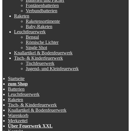
Batterien und Fächer
Fontänenbatterien
Verbundbatterien
Raketen
Raketensortimente
Baby-Raketen
Leuchtfeuerwerk
Bengal
Römische Lichter
Single Shot
Knallartikel & Bodenfeuerwerk
Tisch- & Kinderfeuerwerk
Tischfeuerwerk
Jugend- und Kleinfeuerwerk
Startseite
zum Shop
Batterien
Leuchtfeuerwerk
Raketen
Tisch- & Kinderfeuerwerk
Knallartikel & Bodenfeuerwerk
Warenkorb
Merkzettel
Über Feuerwerk XXL