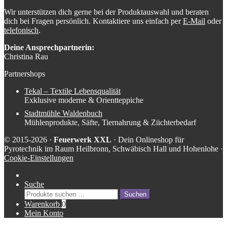
Wir unterstützen dich gerne bei der Produktauswahl und beraten
dich bei Fragen persönlich. Kontaktiere uns einfach per
E-Mail
oder
telefonisch
.
Deine Ansprechpartnerin:
Christina Rau
Partnershops
Tekal – Textile Lebensqualität
Exklusive moderne & Orientteppiche
Stadtmühle Waldenbuch
Mühlenprodukte, Säfte, Tiernahrung & Züchterbedarf
© 2015-2026 ·
Feuerwerk XXL
· Dein Onlineshop für
Pyrotechnik im Raum Heilbronn, Schwäbisch Hall und Hohenlohe ·
Cookie-Einstellungen
Suche
Suche
Suchen
nach:
Warenkorb
0
Mein Konto