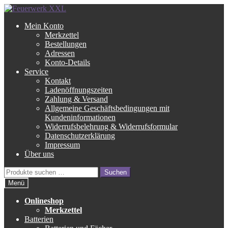
Zur
Zum
Navigation
Inhalt
Mein Konto
springen
springen
Merkzettel
Bestellungen
Adressen
Konto-Details
Service
Kontakt
Ladenöffnungszeiten
Zahlung & Versand
Allgemeine Geschäftsbedingungen mit
Kundeninformationen
Widerrufsbelehrung & Widerrufsformular
Datenschutzerklärung
Impressum
Über uns
Suche
Suchen
nach:
Menü
Onlineshop
Merkzettel
Batterien