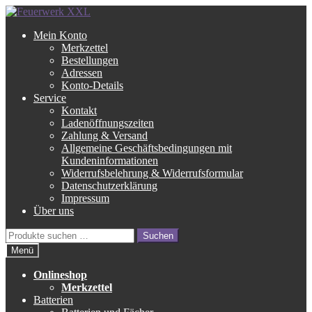
Zur
Zum
Navigation
Inhalt
Mein Konto
springen
springen
Merkzettel
Bestellungen
Adressen
Konto-Details
Service
Kontakt
Ladenöffnungszeiten
Zahlung & Versand
Allgemeine Geschäftsbedingungen mit
Kundeninformationen
Widerrufsbelehrung & Widerrufsformular
Datenschutzerklärung
Impressum
Über uns
Suche
Suchen
nach:
Menü
Onlineshop
Merkzettel
Batterien