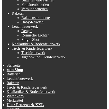
Batterien und Fächer
Fontänenbatterien
Verbundbatterien
Raketen
Raketensortimente
Baby-Raketen
Leuchtfeuerwerk
Bengal
Römische Lichter
Single Shot
Knallartikel & Bodenfeuerwerk
Tisch- & Kinderfeuerwerk
Tischfeuerwerk
Jugend- und Kleinfeuerwerk
Startseite
zum Shop
Batterien
Leuchtfeuerwerk
Raketen
Tisch- & Kinderfeuerwerk
Knallartikel & Bodenfeuerwerk
Warenkorb
Merkzettel
Über Feuerwerk XXL