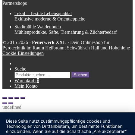
Partnershops
Tekal – Textile Lebensqualität
Exklusive moderne & Orientteppiche
Stadtmühle Waldenbuch
Mühlenprodukte, Säfte, Tiernahrung & Züchterbedarf
© 2015-2026 ·
Feuerwerk XXL
· Dein Onlineshop für
Pyrotechnik im Raum Heilbronn, Schwäbisch Hall und Hohenlohe ·
Cookie-Einstellungen
Suche
Suche
Suchen
nach:
Warenkorb
0
Mein Konto
undefined
Diese Seite nutzt zustimmungspflichtige cookies und
Technologien von Drittanbietern, um bestimmte Funktionen
einzubinden. Wenn Sie auf die Schaltfläche „Alle akzeptieren“