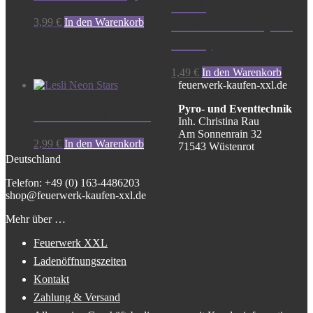
Lesli
Knallerbsen (3er
3,99
€
In den Warenkorb
Pack)
1,49
€
In den Warenkorb
feuerwerk-kaufen-xxl.de
Pyro- und Eventtechnik
Lesli Neon Stars
Inh. Christina Rau
Am Sonnenrain 32
2,99
€
In den Warenkorb
71543 Wüstenrot
Deutschland
Telefon: +49 (0) 163-4486203
shop@feuerwerk-kaufen-xxl.de
Mehr über …
Feuerwerk XXL
Ladenöffnungszeiten
Kontakt
Zahlung & Versand