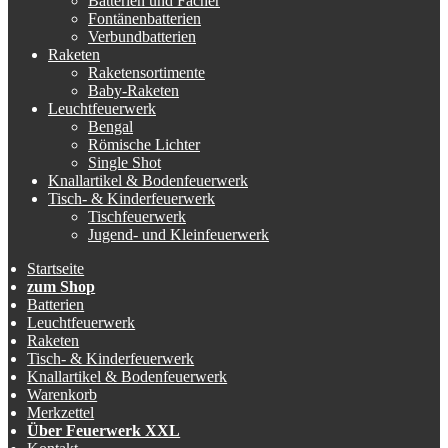
Batterien und Fächer
Fontänenbatterien
Verbundbatterien
Raketen
Raketensortimente
Baby-Raketen
Leuchtfeuerwerk
Bengal
Römische Lichter
Single Shot
Knallartikel & Bodenfeuerwerk
Tisch- & Kinderfeuerwerk
Tischfeuerwerk
Jugend- und Kleinfeuerwerk
Startseite
zum Shop
Batterien
Leuchtfeuerwerk
Raketen
Tisch- & Kinderfeuerwerk
Knallartikel & Bodenfeuerwerk
Warenkorb
Merkzettel
Über Feuerwerk XXL