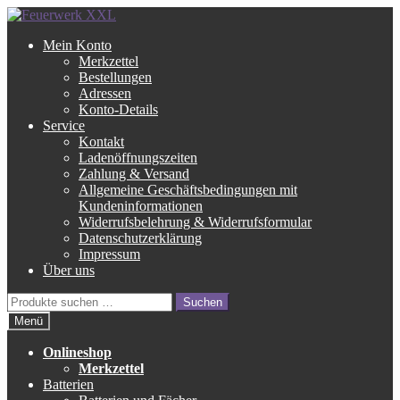
Zur
Zum
Navigation
Inhalt
Mein Konto
springen
springen
Merkzettel
Bestellungen
Adressen
Konto-Details
Service
Kontakt
Ladenöffnungszeiten
Zahlung & Versand
Allgemeine Geschäftsbedingungen mit
Kundeninformationen
Widerrufsbelehrung & Widerrufsformular
Datenschutzerklärung
Impressum
Über uns
Suche
Suchen
nach:
Menü
Onlineshop
Merkzettel
Batterien