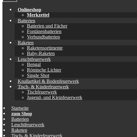
Onlineshop
Merkzettel
Batterien
Batterien und Fächer
Fontänenbatterien
Verbundbatterien
Raketen
Raketensortimente
Baby-Raketen
Leuchtfeuerwerk
Bengal
Römische Lichter
Single Shot
Knallartikel & Bodenfeuerwerk
Tisch- & Kinderfeuerwerk
Tischfeuerwerk
Jugend- und Kleinfeuerwerk
Startseite
zum Shop
Batterien
Leuchtfeuerwerk
Raketen
Tisch- & Kinderfeuerwerk