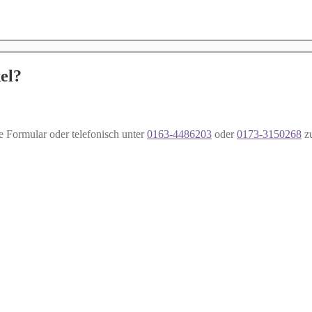
el?
e Formular oder telefonisch unter
0163-4486203
oder
0173-3150268
z