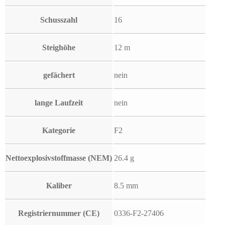
Schusszahl
16
Steighöhe
12 m
gefächert
nein
lange Laufzeit
nein
Kategorie
F2
Nettoexplosivstoffmasse (NEM)
26.4 g
Kaliber
8.5 mm
Registriernummer (CE)
0336-F2-27406