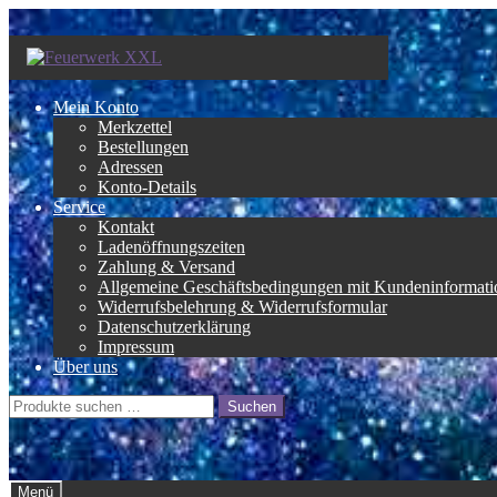
Zur
Zum
Navigation
Inhalt
springen
springen
Mein Konto
Merkzettel
Bestellungen
Adressen
Konto-Details
Service
Kontakt
Ladenöffnungszeiten
Zahlung & Versand
Allgemeine Geschäftsbedingungen mit Kundeninformati
Widerrufsbelehrung & Widerrufsformular
Datenschutzerklärung
Impressum
Über uns
Suche
Suchen
nach:
Menü