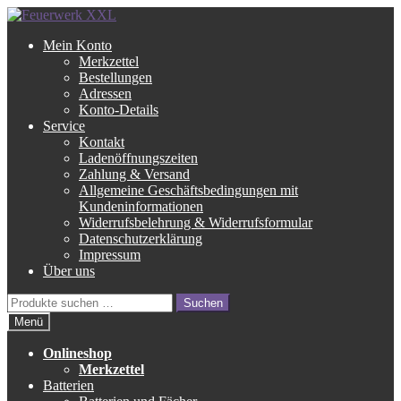
Zur
Zum
Navigation
Inhalt
Mein Konto
springen
springen
Merkzettel
Bestellungen
Adressen
Konto-Details
Service
Kontakt
Ladenöffnungszeiten
Zahlung & Versand
Allgemeine Geschäftsbedingungen mit
Kundeninformationen
Widerrufsbelehrung & Widerrufsformular
Datenschutzerklärung
Impressum
Über uns
Suche
Suchen
nach:
Menü
Onlineshop
Merkzettel
Batterien