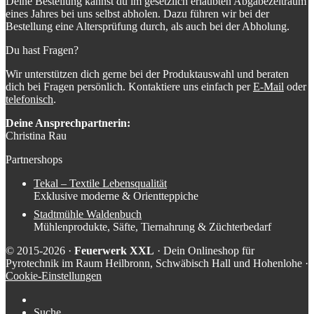
Deine Bestellung kannst du im gesetzlich erlaubten Abgabezeitraum
eines Jahres bei uns selbst abholen. Dazu führen wir bei der
Bestellung eine Altersprüfung durch, als auch bei der Abholung.
Du hast Fragen?
Wir unterstützen dich gerne bei der Produktauswahl und beraten
dich bei Fragen persönlich. Kontaktiere uns einfach per
E-Mail
oder
telefonisch
.
Deine Ansprechpartnerin:
Christina Rau
Partnershops
Tekal – Textile Lebensqualität
Exklusive moderne & Orientteppiche
Stadtmühle Waldenbuch
Mühlenprodukte, Säfte, Tiernahrung & Züchterbedarf
© 2015-2026 ·
Feuerwerk XXL
· Dein Onlineshop für
Pyrotechnik im Raum Heilbronn, Schwäbisch Hall und Hohenlohe ·
Cookie-Einstellungen
Suche