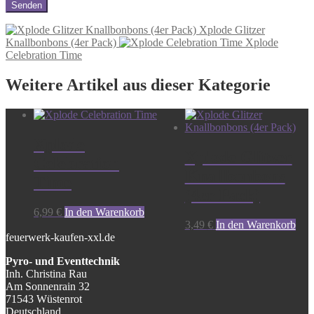
Xplode Glitzer
Knallbonbons (4er Pack)
Xplode
Celebration Time
Weitere Artikel aus dieser Kategorie
Xplode
Xplode Glitzer
Celebration
Knallbonbons
Time
(4er Pack)
6,99
€
In den Warenkorb
3,49
€
In den Warenkorb
feuerwerk-kaufen-xxl.de
Pyro- und Eventtechnik
Inh. Christina Rau
Am Sonnenrain 32
71543 Wüstenrot
Deutschland