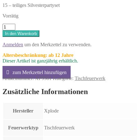
15 – teiliges Silvesterpartyset
Vorrätig
Xplode
Party
In den Warenkorb
Time
Menge
Anmelden
um den Merkzettel zu verwenden.
Altersbeschränkung: ab 12 Jahre
Dieser Artikel ist ganzjährig erhältlich.
Artikelnummer:
XP9981
Kategorie:
Tischfeuerwerk
Zusätzliche Informationen
Hersteller
Xplode
Feuerwerktyp
Tischfeuerwerk