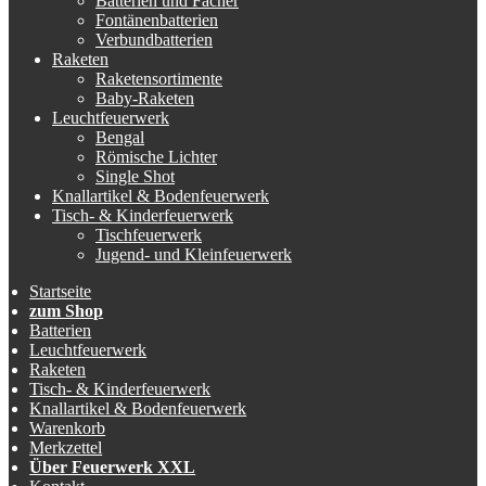
Batterien und Fächer
Fontänenbatterien
Verbundbatterien
Raketen
Raketensortimente
Baby-Raketen
Leuchtfeuerwerk
Bengal
Römische Lichter
Single Shot
Knallartikel & Bodenfeuerwerk
Tisch- & Kinderfeuerwerk
Tischfeuerwerk
Jugend- und Kleinfeuerwerk
Startseite
zum Shop
Batterien
Leuchtfeuerwerk
Raketen
Tisch- & Kinderfeuerwerk
Knallartikel & Bodenfeuerwerk
Warenkorb
Merkzettel
Über Feuerwerk XXL