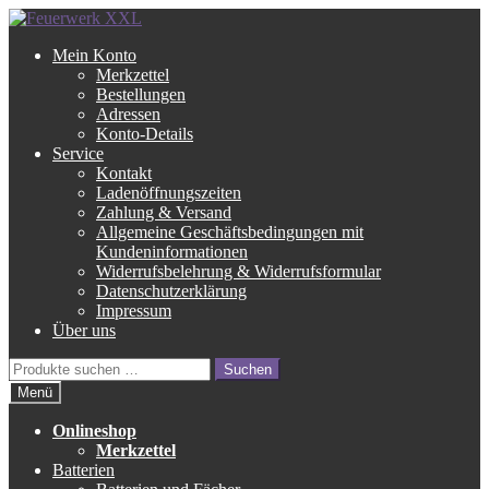
Zur
Zum
Navigation
Inhalt
Mein Konto
springen
springen
Merkzettel
Bestellungen
Adressen
Konto-Details
Service
Kontakt
Ladenöffnungszeiten
Zahlung & Versand
Allgemeine Geschäftsbedingungen mit
Kundeninformationen
Widerrufsbelehrung & Widerrufsformular
Datenschutzerklärung
Impressum
Über uns
Suche
Suchen
nach:
Menü
Onlineshop
Merkzettel
Batterien