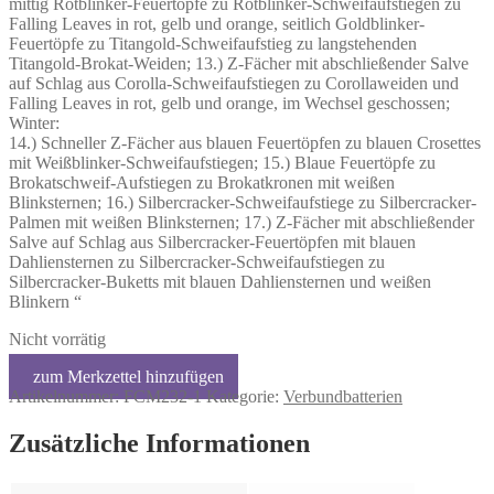
mittig Rotblinker-Feuertöpfe zu Rotblinker-Schweifaufstiegen zu
Falling Leaves in rot, gelb und orange, seitlich Goldblinker-
Feuertöpfe zu Titangold-Schweifaufstieg zu langstehenden
Titangold-Brokat-Weiden; 13.) Z-Fächer mit abschließender Salve
auf Schlag aus Corolla-Schweifaufstiegen zu Corollaweiden und
Falling Leaves in rot, gelb und orange, im Wechsel geschossen;
Winter:
14.) Schneller Z-Fächer aus blauen Feuertöpfen zu blauen Crosettes
mit Weißblinker-Schweifaufstiegen; 15.) Blaue Feuertöpfe zu
Brokatschweif-Aufstiegen zu Brokatkronen mit weißen
Blinksternen; 16.) Silbercracker-Schweifaufstiege zu Silbercracker-
Palmen mit weißen Blinksternen; 17.) Z-Fächer mit abschließender
Salve auf Schlag aus Silbercracker-Feuertöpfen mit blauen
Dahliensternen zu Silbercracker-Schweifaufstiegen zu
Silbercracker-Buketts mit blauen Dahliensternen und weißen
Blinkern “
Nicht vorrätig
Artikelnummer:
FCM232-1
Kategorie:
Verbundbatterien
Zusätzliche Informationen