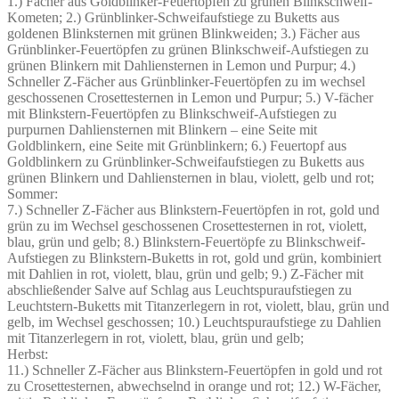
1.) Fächer aus Goldblinker-Feuertöpfen zu grünen Blinkschweif-
Kometen; 2.) Grünblinker-Schweifaufstiege zu Buketts aus
goldenen Blinksternen mit grünen Blinkweiden; 3.) Fächer aus
Grünblinker-Feuertöpfen zu grünen Blinkschweif-Aufstiegen zu
grünen Blinkern mit Dahliensternen in Lemon und Purpur; 4.)
Schneller Z-Fächer aus Grünblinker-Feuertöpfen zu im wechsel
geschossenen Crosettesternen in Lemon und Purpur; 5.) V-fächer
mit Blinkstern-Feuertöpfen zu Blinkschweif-Aufstiegen zu
purpurnen Dahliensternen mit Blinkern – eine Seite mit
Goldblinkern, eine Seite mit Grünblinkern; 6.) Feuertopf aus
Goldblinkern zu Grünblinker-Schweifaufstiegen zu Buketts aus
grünen Blinkern und Dahliensternen in blau, violett, gelb und rot;
Sommer:
7.) Schneller Z-Fächer aus Blinkstern-Feuertöpfen in rot, gold und
grün zu im Wechsel geschossenen Crosettesternen in rot, violett,
blau, grün und gelb; 8.) Blinkstern-Feuertöpfe zu Blinkschweif-
Aufstiegen zu Blinkstern-Buketts in rot, gold und grün, kombiniert
mit Dahlien in rot, violett, blau, grün und gelb; 9.) Z-Fächer mit
abschließender Salve auf Schlag aus Leuchtspuraufstiegen zu
Leuchtstern-Buketts mit Titanzerlegern in rot, violett, blau, grün und
gelb, im Wechsel geschossen; 10.) Leuchtspuraufstiege zu Dahlien
mit Titanzerlegern in rot, violett, blau, grün und gelb;
Herbst:
11.) Schneller Z-Fächer aus Blinkstern-Feuertöpfen in gold und rot
zu Crosettesternen, abwechselnd in orange und rot; 12.) W-Fächer,