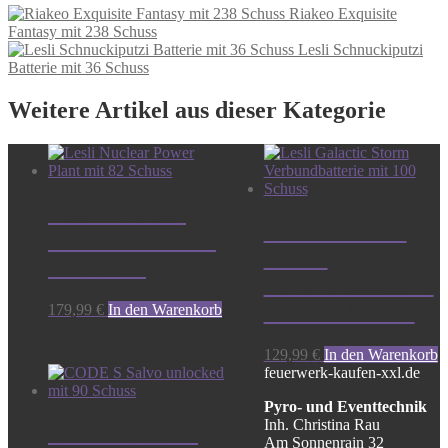
Riakeo Exquisite
Fantasy mit 238 Schuss
Lesli Schnuckiputzi
Batterie mit 36 Schuss
Weitere Artikel aus dieser Kategorie
Lesli Nuclear
Lesli Galactic
Power Plant mit
Storm
82 Schuss
Verbundbatterie
mit 100 Schuss
179,99
€
In den Warenkorb
129,99
€
In den Warenkorb
feuerwerk-kaufen-xxl.de
Pyro- und Eventtechnik
Inh. Christina Rau
CODE S Salvo
Am Sonnenrain 32