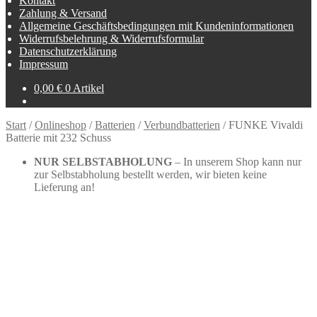
Kontakt
Zahlung & Versand
Allgemeine Geschäftsbedingungen mit Kundeninformationen
Widerrufsbelehrung & Widerrufsformular
Datenschutzerklärung
Impressum
0,00
€
0 Artikel
Start
/
Onlineshop
/
Batterien
/
Verbundbatterien
/
FUNKE Vivaldi
Batterie mit 232 Schuss
NUR SELBSTABHOLUNG
– In unserem Shop kann nur
zur Selbstabholung bestellt werden, wir bieten keine
Lieferung an!