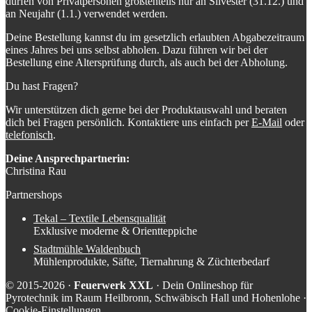
dürfen von Privatpersonen größtenteils nur an Silvester (31.12.) und
an Neujahr (1.1.) verwendet werden.
Deine Bestellung kannst du im gesetzlich erlaubten Abgabezeitraum
eines Jahres bei uns selbst abholen. Dazu führen wir bei der
Bestellung eine Altersprüfung durch, als auch bei der Abholung.
Du hast Fragen?
Wir unterstützen dich gerne bei der Produktauswahl und beraten
dich bei Fragen persönlich. Kontaktiere uns einfach per
E-Mail
oder
telefonisch
.
Deine Ansprechpartnerin:
Christina Rau
Partnershops
Tekal – Textile Lebensqualität
Exklusive moderne & Orientteppiche
Stadtmühle Waldenbuch
Mühlenprodukte, Säfte, Tiernahrung & Züchterbedarf
© 2015-2026 ·
Feuerwerk XXL
· Dein Onlineshop für
Pyrotechnik im Raum Heilbronn, Schwäbisch Hall und Hohenlohe ·
Cookie-Einstellungen