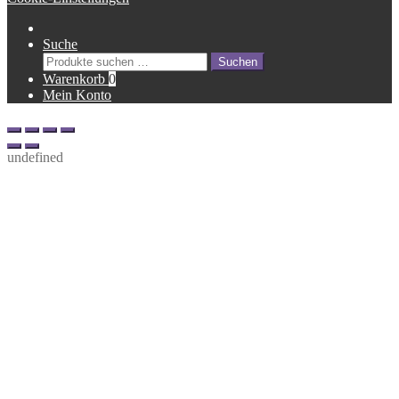
Suche
Suche
Suchen
nach:
Warenkorb
0
Mein Konto
undefined