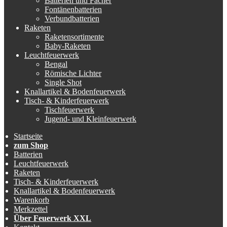
Batterien und Fächer
Fontänenbatterien
Verbundbatterien
Raketen
Raketensortimente
Baby-Raketen
Leuchtfeuerwerk
Bengal
Römische Lichter
Single Shot
Knallartikel & Bodenfeuerwerk
Tisch- & Kinderfeuerwerk
Tischfeuerwerk
Jugend- und Kleinfeuerwerk
Startseite
zum Shop
Batterien
Leuchtfeuerwerk
Raketen
Tisch- & Kinderfeuerwerk
Knallartikel & Bodenfeuerwerk
Warenkorb
Merkzettel
Über Feuerwerk XXL