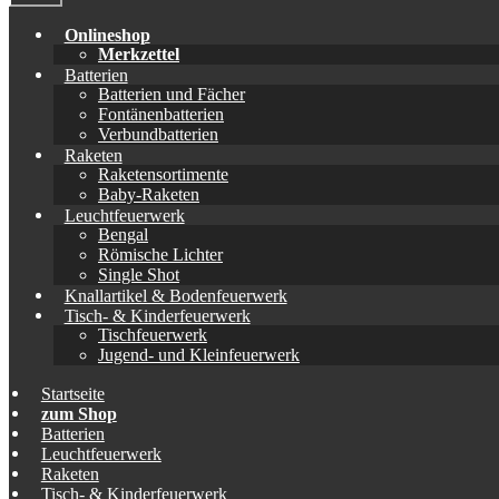
Onlineshop
Merkzettel
Batterien
Batterien und Fächer
Fontänenbatterien
Verbundbatterien
Raketen
Raketensortimente
Baby-Raketen
Leuchtfeuerwerk
Bengal
Römische Lichter
Single Shot
Knallartikel & Bodenfeuerwerk
Tisch- & Kinderfeuerwerk
Tischfeuerwerk
Jugend- und Kleinfeuerwerk
Startseite
zum Shop
Batterien
Leuchtfeuerwerk
Raketen
Tisch- & Kinderfeuerwerk