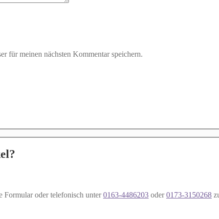
er für meinen nächsten Kommentar speichern.
el?
e Formular oder telefonisch unter
0163-4486203
oder
0173-3150268
z