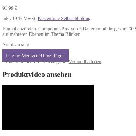
91,99
€
inkl. 19 % MwSt.
Kostenfreie Selbstabholung
Einmal anzünden. Compound-Box von 3 Batterien mit insgesamt 90 S
auf mehreren Ebenen im Thema Blinker.
Nicht vorrätig
Artikelnummer:
03856
Kategorie:
Verbundbatterien
Produktvideo ansehen