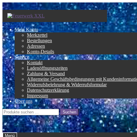
Zur
Zum
Navigation
Inhalt
springen
springen
Mein Konto
Merkzettel
Bestellungen
Adressen
Konto-Details
Service
Kontakt
Ladenöffnungszeiten
Zahlung & Versand
Allgemeine Geschäftsbedingungen mit Kundeninformati
Widerrufsbelehrung & Widerrufsformular
Datenschutzerklärung
Impressum
Über uns
Suche
Suchen
nach:
Menü