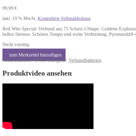
99,99
€
inkl. 19 % MwSt.
Kostenfreie Selbstabholung
Red Wire Special: Verbund aus 75 Schuss I-Shape. Goldene Explosio
hellen Sternen. Schönes Tempo und weite Verbreitung. Pyromould®-Q
Nicht vorrätig
Artikelnummer:
03646
Kategorie:
Verbundbatterien
Produktvideo ansehen