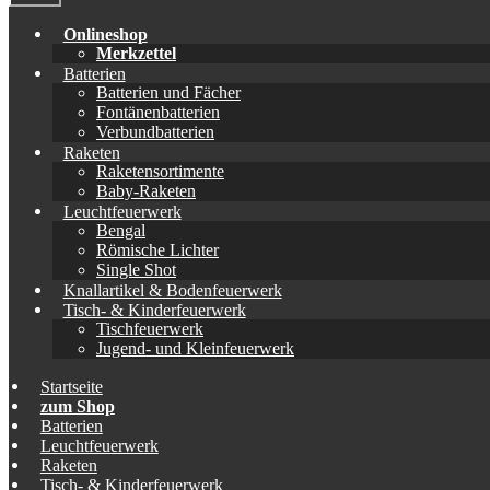
Onlineshop
Merkzettel
Batterien
Batterien und Fächer
Fontänenbatterien
Verbundbatterien
Raketen
Raketensortimente
Baby-Raketen
Leuchtfeuerwerk
Bengal
Römische Lichter
Single Shot
Knallartikel & Bodenfeuerwerk
Tisch- & Kinderfeuerwerk
Tischfeuerwerk
Jugend- und Kleinfeuerwerk
Startseite
zum Shop
Batterien
Leuchtfeuerwerk
Raketen
Tisch- & Kinderfeuerwerk