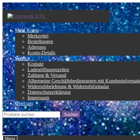
Zur
Zum
Navigation
Inhalt
springen
springen
Mein Konto
Merkzettel
Bestellungen
Adressen
Konto-Details
Service
Kontakt
Ladenöffnungszeiten
Zahlung & Versand
Allgemeine Geschäftsbedingungen mit Kundeninformati
Widerrufsbelehrung & Widerrufsformular
Datenschutzerklärung
Impressum
Über uns
Suche
Suchen
nach:
Menü