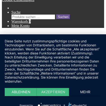
Suche
Suche
Suchen
nach:
Warenkorb
0
Mein Konto
Diese Seite nutzt zustimmungspflichtige cookies und
undefined
Technologien von Drittanbietern, um bestimmte Funktionen
einzubinden. Wenn Sie auf die Schaltfläche „Alle akzeptieren“
klicken, werden diese Funktionen aktiviert (Zustimmung).
Nach Erteilung der Einwilligung verarbeiten wir und die
beteiligten Drittunternehmen Ihre personenbezogenen Daten
zu unterschiedlichen Zwecken. Detaillierte Informationen zu
Zweck, Rechtsgrundlage und Drittunternehmen finden Sie
unter der Schaltfläche „Weitere Informationen“ und in unserer
Datenschutzerklärung. Sie können Ihre Einwilligung jederzeit
widerrufen.
ABLEHNEN
AKZEPTIEREN
MEHR
Powered by
&