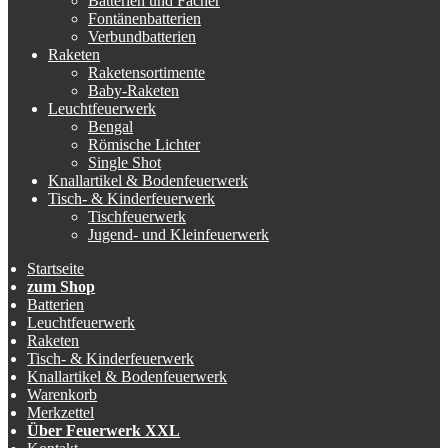
Batterien und Fächer
Fontänenbatterien
Verbundbatterien
Raketen
Raketensortimente
Baby-Raketen
Leuchtfeuerwerk
Bengal
Römische Lichter
Single Shot
Knallartikel & Bodenfeuerwerk
Tisch- & Kinderfeuerwerk
Tischfeuerwerk
Jugend- und Kleinfeuerwerk
Startseite
zum Shop
Batterien
Leuchtfeuerwerk
Raketen
Tisch- & Kinderfeuerwerk
Knallartikel & Bodenfeuerwerk
Warenkorb
Merkzettel
Über Feuerwerk XXL