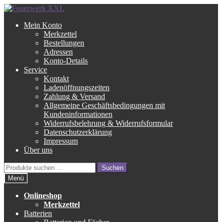
Zur
Zum
Navigation
Inhalt
Mein Konto
springen
springen
Merkzettel
Bestellungen
Adressen
Konto-Details
Service
Kontakt
Ladenöffnungszeiten
Zahlung & Versand
Allgemeine Geschäftsbedingungen mit
Kundeninformationen
Widerrufsbelehrung & Widerrufsformular
Datenschutzerklärung
Impressum
Über uns
Suche
Suchen
nach:
Menü
Onlineshop
Merkzettel
Batterien