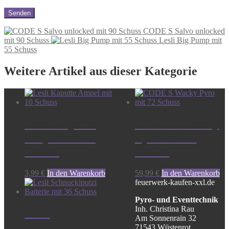
CODE S Salvo unlocked
mit 90 Schuss
Lesli Big Pump mit
55 Schuss
Weitere Artikel aus dieser Kategorie
Lesli Kaputte
CODE S Wacky
Ampel mit 10
Pyro mit 72
Schuss
Schuss
3,99
€
In den Warenkorb
59,99
€
In den Warenkorb
feuerwerk-kaufen-xxl.de
Pyro- und Eventtechnik
Inh. Christina Rau
Lesli
Am Sonnenrain 32
Schnuckiputzi
71543 Wüstenrot