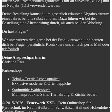
dürfen von Privatpersonen größtenteils nur an Silvester (31.12.) und
an Neujahr (1.1.) verwendet werden.
Deine Bestellung kannst du im gesetzlich erlaubten Abgabezeitraum
eines Jahres bei uns selbst abholen. Dazu führen wir bei der
Bestellung eine Altersprüfung durch, als auch bei der Abholung.
Du hast Fragen?
Wir unterstützen dich gerne bei der Produktauswahl und beraten
dich bei Fragen persönlich. Kontaktiere uns einfach per
E-Mail
oder
telefonisch
.
Deine Ansprechpartnerin:
Christina Rau
Partnershops
Tekal – Textile Lebensqualität
Exklusive moderne & Orientteppiche
Stadtmühle Waldenbuch
Mühlenprodukte, Säfte, Tiernahrung & Züchterbedarf
© 2015-2026 ·
Feuerwerk XXL
· Dein Onlineshop für
Pyrotechnik im Raum Heilbronn, Schwäbisch Hall und Hohenlohe ·
Cookie-Einstellungen