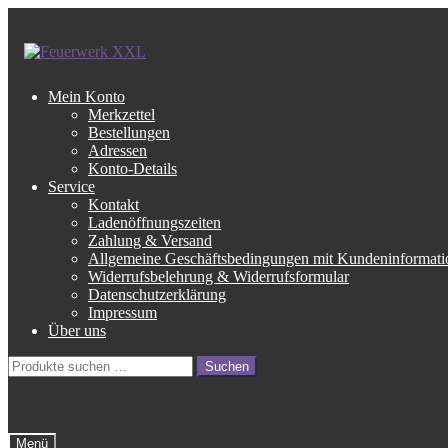
Zur
Zum
Navigation
Inhalt
springen
springen
Mein Konto
Merkzettel
Bestellungen
Adressen
Konto-Details
Service
Kontakt
Ladenöffnungszeiten
Zahlung & Versand
Allgemeine Geschäftsbedingungen mit Kundeninformati
Widerrufsbelehrung & Widerrufsformular
Datenschutzerklärung
Impressum
Über uns
Suche
Suchen
nach:
Menü