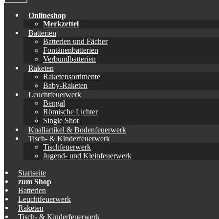
Onlineshop
Merkzettel
Batterien
Batterien und Fächer
Fontänenbatterien
Verbundbatterien
Raketen
Raketensortimente
Baby-Raketen
Leuchtfeuerwerk
Bengal
Römische Lichter
Single Shot
Knallartikel & Bodenfeuerwerk
Tisch- & Kinderfeuerwerk
Tischfeuerwerk
Jugend- und Kleinfeuerwerk
Startseite
zum Shop
Batterien
Leuchtfeuerwerk
Raketen
Tisch- & Kinderfeuerwerk