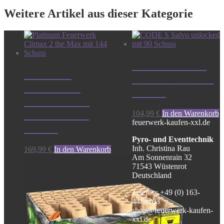
Weitere Artikel aus dieser Kategorie
CODE S Salvo
Platinum
unlocked mit 90
Feuerwerk
Schuss
Climax 2 the
Max mit 144
104,99
€
In den Warenkorb
feuerwerk-kaufen-xxl.de
Schuss
Pyro- und Eventtechnik
Inh. Christina Rau
169,99
€
In den Warenkorb
Am Sonnenrain 32
71543 Wüstenrot
Deutschland
Telefon: +49 (0) 163-
4486203
shop@feuerwerk-kaufen-
xxl.de