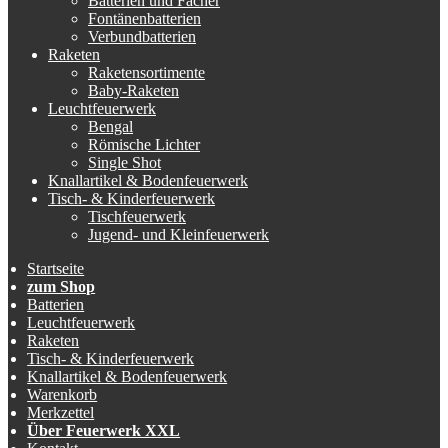
Batterien und Fächer
Fontänenbatterien
Verbundbatterien
Raketen
Raketensortimente
Baby-Raketen
Leuchtfeuerwerk
Bengal
Römische Lichter
Single Shot
Knallartikel & Bodenfeuerwerk
Tisch- & Kinderfeuerwerk
Tischfeuerwerk
Jugend- und Kleinfeuerwerk
Startseite
zum Shop
Batterien
Leuchtfeuerwerk
Raketen
Tisch- & Kinderfeuerwerk
Knallartikel & Bodenfeuerwerk
Warenkorb
Merkzettel
Über Feuerwerk XXL