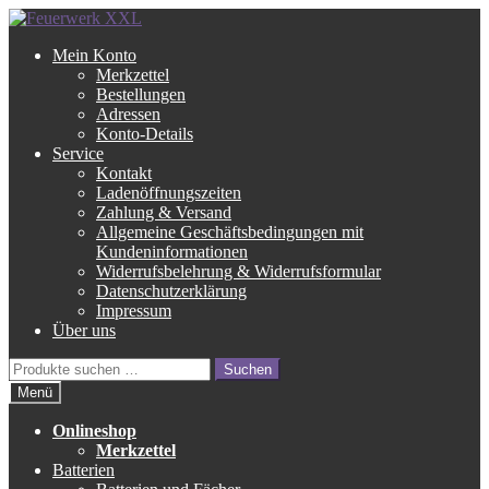
Zur
Zum
Navigation
Inhalt
Mein Konto
springen
springen
Merkzettel
Bestellungen
Adressen
Konto-Details
Service
Kontakt
Ladenöffnungszeiten
Zahlung & Versand
Allgemeine Geschäftsbedingungen mit
Kundeninformationen
Widerrufsbelehrung & Widerrufsformular
Datenschutzerklärung
Impressum
Über uns
Suche
Suchen
nach:
Menü
Onlineshop
Merkzettel
Batterien