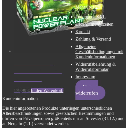
Mehr über …
Feuerwerk XXL
Ladenöffnungszeiten
Kontakt
Zahlung & Versand
Allgemeine
Geschäftsbedingungen mit
Kundeninformationen
Lesli Nuclear
Widerrufsbelehrung &
Widerrufsformular
Power Plant mit
Impressum
82 Schuss
Vertrag
179,99
€
In den Warenkorb
widerrufen
Kundeninformation
Die hier angebotenen Produkte unterliegen unterschiedlichen
Altersbeschränkungen sowie gesetzlichen Bestimmungen und
dürfen von Privatpersonen größtenteils nur an Silvester (31.12.) und
an Neujahr (1.1.) verwendet werden.