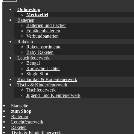
Onlineshop
Merkzettel
Batterien
Batterien und Fächer
Fontänenbatterien
Verbundbatterien
Raketen
Raketensortimente
Baby-Raketen
Leuchtfeuerwerk
Bengal
Römische Lichter
Single Shot
Knallartikel & Bodenfeuerwerk
Tisch- & Kinderfeuerwerk
Tischfeuerwerk
Jugend- und Kleinfeuerwerk
Startseite
zum Shop
Batterien
Leuchtfeuerwerk
Raketen
Tisch- & Kinderfeuerwerk