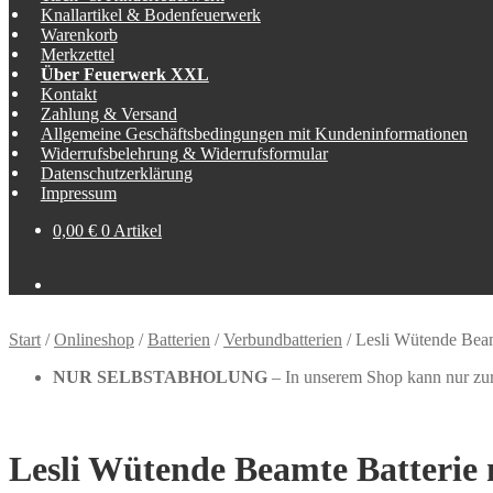
Knallartikel & Bodenfeuerwerk
Warenkorb
Merkzettel
Über Feuerwerk XXL
Kontakt
Zahlung & Versand
Allgemeine Geschäftsbedingungen mit Kundeninformationen
Widerrufsbelehrung & Widerrufsformular
Datenschutzerklärung
Impressum
0,00
€
0 Artikel
Start
/
Onlineshop
/
Batterien
/
Verbundbatterien
/
Lesli Wütende Beam
NUR SELBSTABHOLUNG
– In unserem Shop kann nur zur 
Lesli Wütende Beamte Batterie 