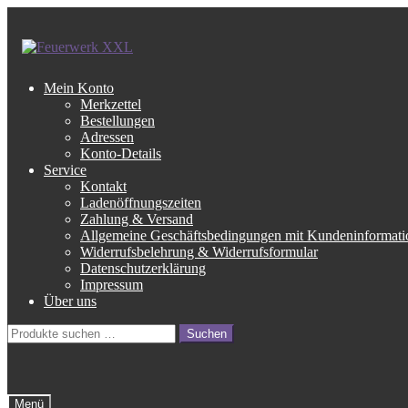
Zur
Zum
Navigation
Inhalt
springen
springen
Mein Konto
Merkzettel
Bestellungen
Adressen
Konto-Details
Service
Kontakt
Ladenöffnungszeiten
Zahlung & Versand
Allgemeine Geschäftsbedingungen mit Kundeninformati
Widerrufsbelehrung & Widerrufsformular
Datenschutzerklärung
Impressum
Über uns
Suche
Suchen
nach:
Menü