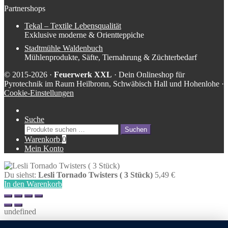
Partnershops
Tekal – Textile Lebensqualität
Exklusive moderne & Orientteppiche
Stadtmühle Waldenbuch
Mühlenprodukte, Säfte, Tiernahrung & Züchterbedarf
© 2015-2026 ·
Feuerwerk XXL
· Dein Onlineshop für
Pyrotechnik im Raum Heilbronn, Schwäbisch Hall und Hohenlohe ·
Cookie-Einstellungen
Suche
Suche
Suchen
nach:
Warenkorb
0
Mein Konto
Du siehst:
Lesli Tornado Twisters ( 3 Stück)
5,49
€
In den Warenkorb
undefined