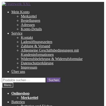
Zur
Zum
Navigation
Inhalt
Mein Konto
springen
springen
Merkzettel
Bestellungen
Adressen
Konto-Details
Service
Kontakt
Ladenöffnungszeiten
Zahlung & Versand
Allgemeine Geschäftsbedingungen mit
Kundeninformationen
Widerrufsbelehrung & Widerrufsformular
Datenschutzerklärung
Impressum
Über uns
Suche
Suchen
nach:
Menü
Onlineshop
Merkzettel
Batterien