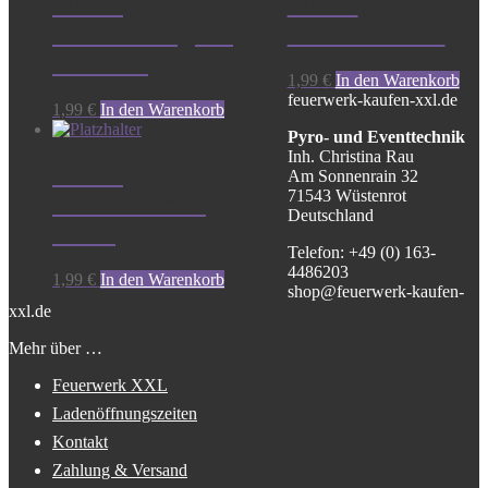
Funke
Funke
Luftheuler grün
Knallfrosch C
10 Stück
1,99
€
In den Warenkorb
feuerwerk-kaufen-xxl.de
1,99
€
In den Warenkorb
Pyro- und Eventtechnik
Inh. Christina Rau
Funke
Am Sonnenrain 32
71543 Wüstenrot
Luftheuler 10
Deutschland
Stück
Telefon: +49 (0) 163-
4486203
1,99
€
In den Warenkorb
shop@feuerwerk-kaufen-
xxl.de
Mehr über …
Feuerwerk XXL
Ladenöffnungszeiten
Kontakt
Zahlung & Versand