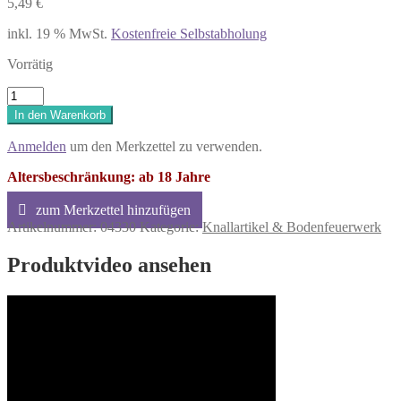
5,49
€
inkl. 19 % MwSt.
Kostenfreie Selbstabholung
Vorrätig
Lesli
Tornado
In den Warenkorb
Twisters
(
Anmelden
um den Merkzettel zu verwenden.
3
Stück)
Altersbeschränkung: ab 18 Jahre
Menge
Artikelnummer:
04330
Kategorie:
Knallartikel & Bodenfeuerwerk
Produktvideo ansehen