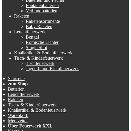
Batterien und Fächer
Fontänenbatterien
Verbundbatterien
Raketen
Raketensortimente
Baby-Raketen
Leuchtfeuerwerk
Bengal
Römische Lichter
Single Shot
Knallartikel & Bodenfeuerwerk
Tisch- & Kinderfeuerwerk
Tischfeuerwerk
Jugend- und Kleinfeuerwerk
Startseite
zum Shop
Batterien
Leuchtfeuerwerk
Raketen
Tisch- & Kinderfeuerwerk
Knallartikel & Bodenfeuerwerk
Warenkorb
Merkzettel
Über Feuerwerk XXL