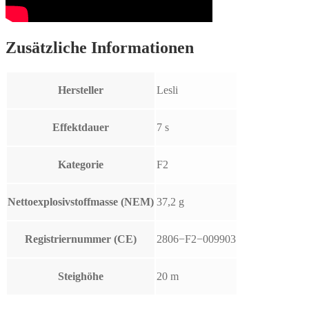
Zusätzliche Informationen
Hersteller
Lesli
Effektdauer
7 s
Kategorie
F2
Nettoexplosivstoffmasse (NEM)
37,2 g
Registriernummer (CE)
2806−F2−009903
Steighöhe
20 m