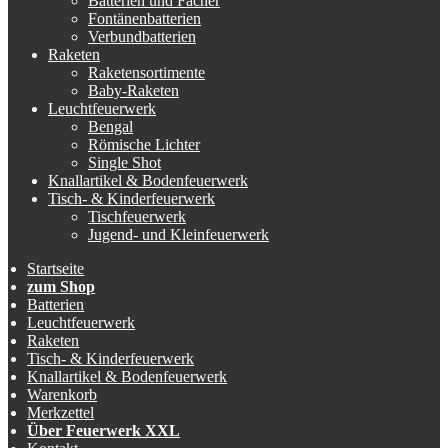
Batterien und Fächer
Fontänenbatterien
Verbundbatterien
Raketen
Raketensortimente
Baby-Raketen
Leuchtfeuerwerk
Bengal
Römische Lichter
Single Shot
Knallartikel & Bodenfeuerwerk
Tisch- & Kinderfeuerwerk
Tischfeuerwerk
Jugend- und Kleinfeuerwerk
Startseite
zum Shop
Batterien
Leuchtfeuerwerk
Raketen
Tisch- & Kinderfeuerwerk
Knallartikel & Bodenfeuerwerk
Warenkorb
Merkzettel
Über Feuerwerk XXL