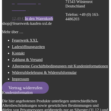
Spinners (4
71543 Wüstenrot
Deutschland
Stück)
Telefon: +49 (0) 163-
12,49
€
In den Warenkorb
4486203
shop@feuerwerk-kaufen-xxl.de
Mehr über …
Feuerwerk XXL
Ladenöffnungszeiten
Kontakt
Zahlung & Versand
Allgemeine Geschäftsbedingungen mit Kundeninformationen
Widerrufsbelehrung & Widerrufsformular
Impressum
Vertrag widerrufen
Kundeninformation
Die hier angebotenen Produkte unterliegen unterschiedlichen
Altersbeschränkungen sowie gesetzlichen Bestimmungen und
dürfen von Privatpersonen größtenteils nur an Silvester (31.12.) und