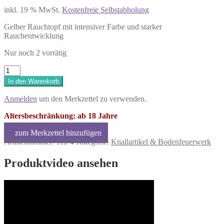
inkl. 19 % MwSt.
Kostenfreie Selbstabholung
Gelber Rauchtopf mit intensiver Farbe und starker
Rauchentwicklung
Nur noch 2 vorrätig
Blackboxx
Ultra
In den Warenkorb
Rauchtopf
-
Anmelden
um den Merkzettel zu verwenden.
Gelb
Menge
Altersbeschränkung: ab 18 Jahre
Artikelnummer:
118-4
Kategorie:
Knallartikel & Bodenfeuerwerk
Produktvideo ansehen