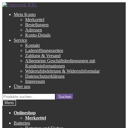
Zur
Zum
Navigation
Inhalt
Mein Konto
springen
springen
Merkzettel
Bestellungen
Adressen
Konto-Details
Service
Kontakt
Ladenöffnungszeiten
Zahlung & Versand
Allgemeine Geschäftsbedingungen mit
Kundeninformationen
Widerrufsbelehrung & Widerrufsformular
Datenschutzerklärung
Impressum
Über uns
Suche
Suchen
nach:
Menü
Onlineshop
Merkzettel
Batterien