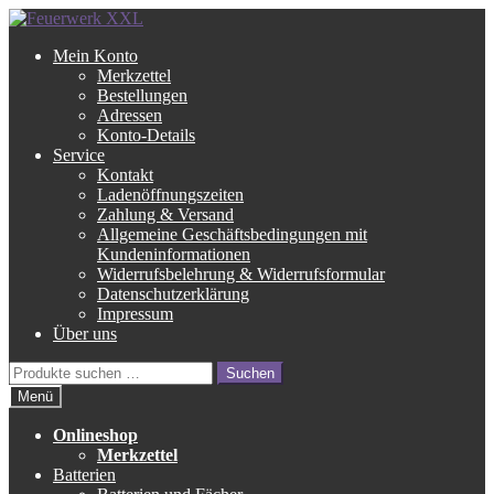
Zur
Zum
Navigation
Inhalt
Mein Konto
springen
springen
Merkzettel
Bestellungen
Adressen
Konto-Details
Service
Kontakt
Ladenöffnungszeiten
Zahlung & Versand
Allgemeine Geschäftsbedingungen mit
Kundeninformationen
Widerrufsbelehrung & Widerrufsformular
Datenschutzerklärung
Impressum
Über uns
Suche
Suchen
nach:
Menü
Onlineshop
Merkzettel
Batterien