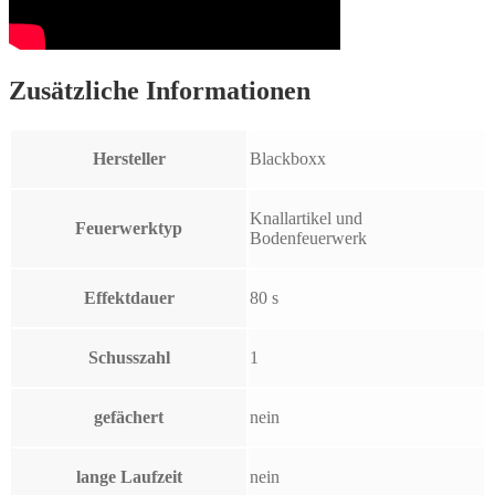
Zusätzliche Informationen
Hersteller
Blackboxx
Knallartikel und
Feuerwerktyp
Bodenfeuerwerk
Effektdauer
80 s
Schusszahl
1
gefächert
nein
lange Laufzeit
nein