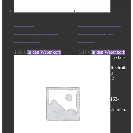
Funke
Lesli Tornado
Luftheuler rot
Twisters ( 3
10 Stück
Stück)
1,99
€
In den Warenkorb
5,49
€
In den Warenkorb
feuerwerk-kaufen-xxl.de
Pyro- und Eventtechnik
Inh. Christina Rau
Am Sonnenrain 32
71543 Wüstenrot
Deutschland
Telefon: +49 (0) 163-
4486203
shop@feuerwerk-kaufen-
xxl.de
Mehr über …