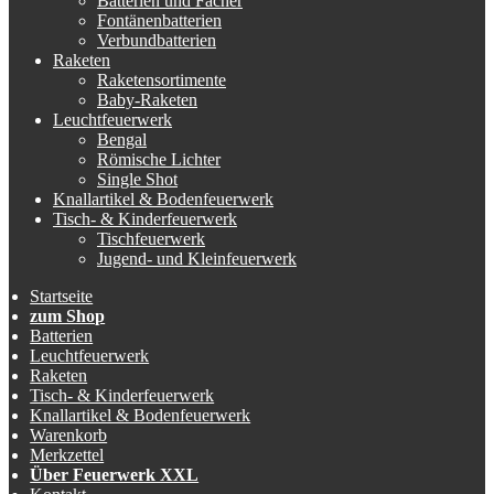
Batterien und Fächer
Fontänenbatterien
Verbundbatterien
Raketen
Raketensortimente
Baby-Raketen
Leuchtfeuerwerk
Bengal
Römische Lichter
Single Shot
Knallartikel & Bodenfeuerwerk
Tisch- & Kinderfeuerwerk
Tischfeuerwerk
Jugend- und Kleinfeuerwerk
Startseite
zum Shop
Batterien
Leuchtfeuerwerk
Raketen
Tisch- & Kinderfeuerwerk
Knallartikel & Bodenfeuerwerk
Warenkorb
Merkzettel
Über Feuerwerk XXL