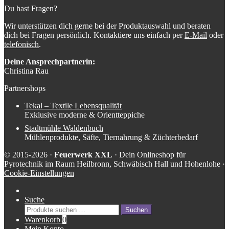
Du hast Fragen?
Wir unterstützen dich gerne bei der Produktauswahl und beraten
dich bei Fragen persönlich. Kontaktiere uns einfach per
E-Mail
oder
telefonisch
.
Deine Ansprechpartnerin:
Christina Rau
Partnershops
Tekal – Textile Lebensqualität
Exklusive moderne & Orientteppiche
Stadtmühle Waldenbuch
Mühlenprodukte, Säfte, Tiernahrung & Züchterbedarf
© 2015-2026 ·
Feuerwerk XXL
· Dein Onlineshop für
Pyrotechnik im Raum Heilbronn, Schwäbisch Hall und Hohenlohe ·
Cookie-Einstellungen
Suche
Suche
Suchen
nach:
Warenkorb
0
Mein Konto