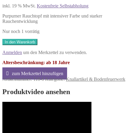
inkl. 19 % MwSt.
Kostenfreie Selbstabholung
Purpurner Rauchtopf mit intensiver Farbe und starker
Rauchentwicklung
Nur noch 1 vorrätig
Blackboxx
In den Warenkorb
Ultra
Rauchtopf
Anmelden
um den Merkzettel zu verwenden.
-
Purpur
Altersbeschränkung: ab 18 Jahre
Menge
Artikelnummer:
118-6
Kategorie:
Knallartikel & Bodenfeuerwerk
Produktvideo ansehen