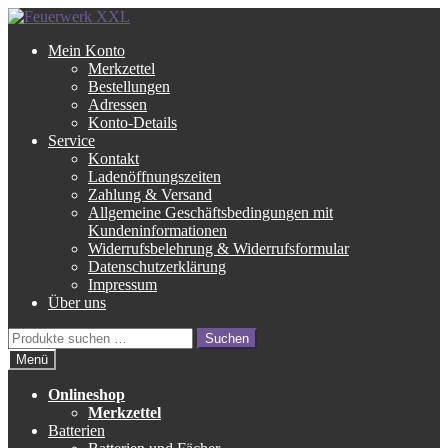
Zur
Zum
Navigation
Inhalt
Mein Konto
springen
springen
Merkzettel
Bestellungen
Adressen
Konto-Details
Service
Kontakt
Ladenöffnungszeiten
Zahlung & Versand
Allgemeine Geschäftsbedingungen mit
Kundeninformationen
Widerrufsbelehrung & Widerrufsformular
Datenschutzerklärung
Impressum
Über uns
Suche
Suchen
nach:
Menü
Onlineshop
Merkzettel
Batterien