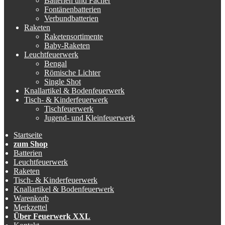
Batterien und Fächer
Fontänenbatterien
Verbundbatterien
Raketen
Raketensortimente
Baby-Raketen
Leuchtfeuerwerk
Bengal
Römische Lichter
Single Shot
Knallartikel & Bodenfeuerwerk
Tisch- & Kinderfeuerwerk
Tischfeuerwerk
Jugend- und Kleinfeuerwerk
Startseite
zum Shop
Batterien
Leuchtfeuerwerk
Raketen
Tisch- & Kinderfeuerwerk
Knallartikel & Bodenfeuerwerk
Warenkorb
Merkzettel
Über Feuerwerk XXL