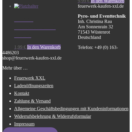
9,99
€
In den Warenkorb
feuerwerk-kaufen-xxl.de
Pyro- und Eventtechnik
Funke
Inh. Christina Rau
Luftheuler 10
Am Sonnenrain 32
71543 Wüstenrot
Stück
Deutschland
1,99
€
In den Warenkorb
Telefon: +49 (0) 163-
4486203
shop@feuerwerk-kaufen-xxl.de
Mehr über …
Feuerwerk XXL
Ladenöffnungszeiten
Kontakt
Zahlung & Versand
Allgemeine Geschäftsbedingungen mit Kundeninformationen
Widerrufsbelehrung & Widerrufsformular
Impressum