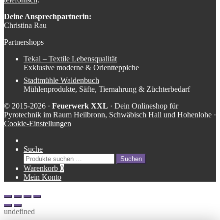
Deine Ansprechpartnerin:
Christina Rau
Partnershops
Tekal – Textile Lebensqualität
Exklusive moderne & Orientteppiche
Stadtmühle Waldenbuch
Mühlenprodukte, Säfte, Tiernahrung & Züchterbedarf
© 2015-2026 ·
Feuerwerk XXL
· Dein Onlineshop für
Pyrotechnik im Raum Heilbronn, Schwäbisch Hall und Hohenlohe ·
Cookie-Einstellungen
Suche
Suche
Suchen
nach:
Warenkorb
0
Mein Konto
undefined