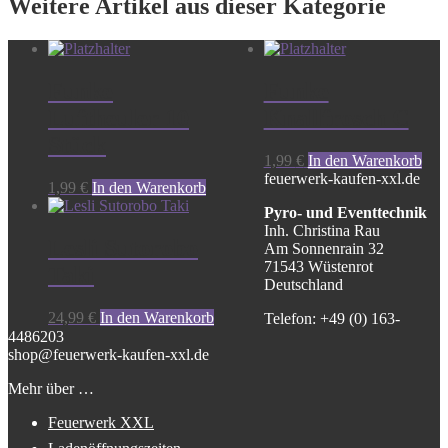
Weitere Artikel aus dieser Kategorie
Funke
Funke
Luftheuler 10
Knallfrosch C
Stück
1,99
€
In den Warenkorb
feuerwerk-kaufen-xxl.de
1,99
€
In den Warenkorb
Pyro- und Eventtechnik
Inh. Christina Rau
Lesli Sutorobo
Am Sonnenrain 32
71543 Wüstenrot
Taki
Deutschland
24,99
€
In den Warenkorb
Telefon: +49 (0) 163-
4486203
shop@feuerwerk-kaufen-xxl.de
Mehr über …
Feuerwerk XXL