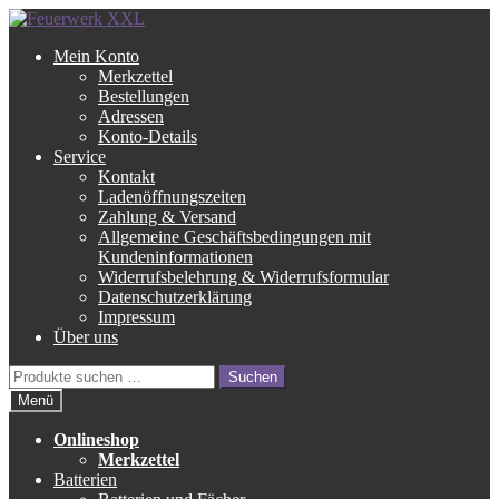
Zur
Zum
Navigation
Inhalt
Mein Konto
springen
springen
Merkzettel
Bestellungen
Adressen
Konto-Details
Service
Kontakt
Ladenöffnungszeiten
Zahlung & Versand
Allgemeine Geschäftsbedingungen mit
Kundeninformationen
Widerrufsbelehrung & Widerrufsformular
Datenschutzerklärung
Impressum
Über uns
Suche
Suchen
nach:
Menü
Onlineshop
Merkzettel
Batterien