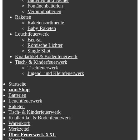
Batterien und Fächer
Fontänenbatterien
Verbundbatterien
Raketen
Raketensortimente
Baby-Raketen
Leuchtfeuerwerk
Bengal
Römische Lichter
Single Shot
Knallartikel & Bodenfeuerwerk
Tisch- & Kinderfeuerwerk
Tischfeuerwerk
Jugend- und Kleinfeuerwerk
Startseite
zum Shop
Batterien
Leuchtfeuerwerk
Raketen
Tisch- & Kinderfeuerwerk
Knallartikel & Bodenfeuerwerk
Warenkorb
Merkzettel
Über Feuerwerk XXL