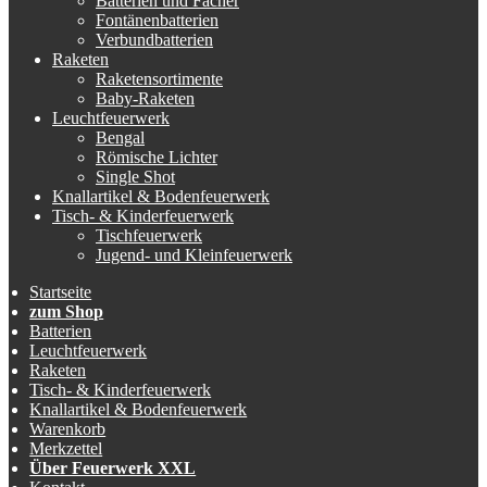
Batterien und Fächer
Fontänenbatterien
Verbundbatterien
Raketen
Raketensortimente
Baby-Raketen
Leuchtfeuerwerk
Bengal
Römische Lichter
Single Shot
Knallartikel & Bodenfeuerwerk
Tisch- & Kinderfeuerwerk
Tischfeuerwerk
Jugend- und Kleinfeuerwerk
Startseite
zum Shop
Batterien
Leuchtfeuerwerk
Raketen
Tisch- & Kinderfeuerwerk
Knallartikel & Bodenfeuerwerk
Warenkorb
Merkzettel
Über Feuerwerk XXL