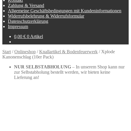
Kontakt
Zahlung & Versand
Allgemeine Geschäftsbedingungen mit Kundeninformationen
Widerrufsbelehrung & Widerrufsformular
Datenschutzerklärung
Impressum
0,00
€
0 Artikel
Start
/
Onlineshop
/
Knallartikel & Bodenfeuerwerk
/
Xplode
Kanonenschlag (10er Pack)
NUR SELBSTABHOLUNG
– In unserem Shop kann nur
zur Selbstabholung bestellt werden, wir bieten keine
Lieferung an!