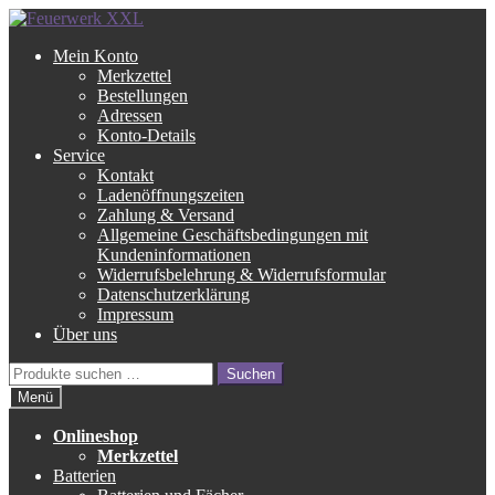
Zur
Zum
Navigation
Inhalt
Mein Konto
springen
springen
Merkzettel
Bestellungen
Adressen
Konto-Details
Service
Kontakt
Ladenöffnungszeiten
Zahlung & Versand
Allgemeine Geschäftsbedingungen mit
Kundeninformationen
Widerrufsbelehrung & Widerrufsformular
Datenschutzerklärung
Impressum
Über uns
Suche
Suchen
nach:
Menü
Onlineshop
Merkzettel
Batterien