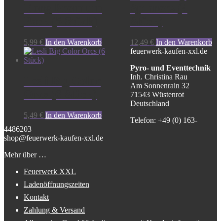
Kong Premium
Spinners (4
Pack (5 Stück)
Stück)
5,99
€
In den Warenkorb
12,49
€
In den Warenkorb
feuerwerk-kaufen-xxl.de
Pyro- und Eventtechnik
Inh. Christina Rau
Lesli Big Color
Am Sonnenrain 32
Orcs (6 Stück)
71543 Wüstenrot
Deutschland
5,49
€
In den Warenkorb
Telefon: +49 (0) 163-
4486203
shop@feuerwerk-kaufen-xxl.de
Mehr über …
Feuerwerk XXL
Ladenöffnungszeiten
Kontakt
Zahlung & Versand